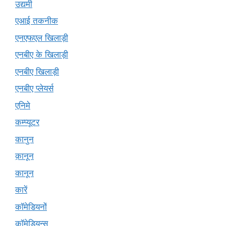
उद्यमी
एआई तकनीक
एनएफएल खिलाड़ी
एनबीए के खिलाड़ी
एनबीए खिलाड़ी
एनबीए प्लेयर्स
एनिमे
कम्प्यूटर
कानुन
क़ानून
कानून
कारें
कॉमेडियनों
कॉमेडियन्स