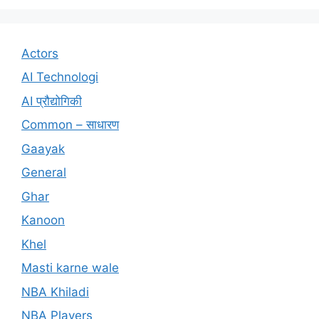
Actors
AI Technologi
AI प्रौद्योगिकी
Common – साधारण
Gaayak
General
Ghar
Kanoon
Khel
Masti karne wale
NBA Khiladi
NBA Players