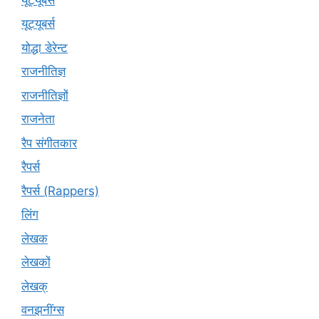
यूट्यूबर्स
योद्धा डेरेन्ट
राजनीतिज्ञ
राजनीतिज्ञों
राजनेता
रैप संगीतकार
रैपर्स
रैपर्स (Rappers)
लिंग
लेखक
लेखकों
लेखक्
वनझनींग्स