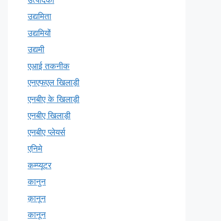
उद्यमिता
उद्यमियों
उद्यमी
एआई तकनीक
एनएफएल खिलाड़ी
एनबीए के खिलाड़ी
एनबीए खिलाड़ी
एनबीए प्लेयर्स
एनिमे
कम्प्यूटर
कानुन
क़ानून
कानून