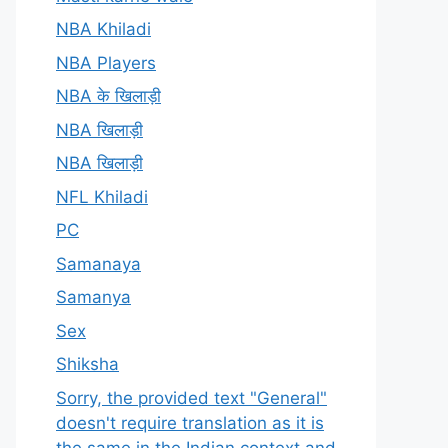
NBA Khiladi
NBA Players
NBA के खिलाड़ी
NBA खिलाड़ी
NBA खिलाड़ी
NFL Khiladi
PC
Samanaya
Samanya
Sex
Shiksha
Sorry, the provided text "General"
doesn't require translation as it is
the same in the Indian context and