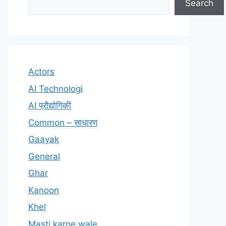
Search
Actors
AI Technologi
AI प्रौद्योगिकी
Common – साधारण
Gaayak
General
Ghar
Kanoon
Khel
Masti karne wale