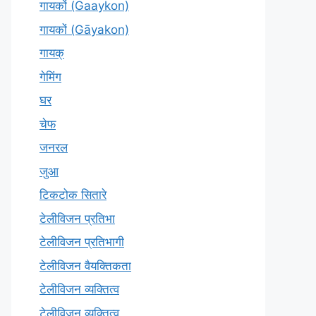
गायकों (Gaaykon)
गायकों (Gāyakon)
गायक्
गेमिंग
घर
चेफ
जनरल
जुआ
टिकटोक सितारे
टेलीविजन प्रतिभा
टेलीविजन प्रतिभागी
टेलीविजन वैयक्तिकता
टेलीविजन व्यक्तित्व
टेलीविज़न व्यक्तित्व