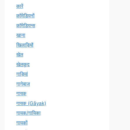
कारें
कॉमेडियनों
कॉमेडियन्स
खाना
खिलाड़ियों
खेल
खेलकूद
गाड़ियां
गानेबाज
गायक
गायक (Gāyak)
गायक/गायिका
गायकों