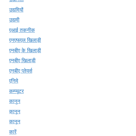
उद्यमियों
उद्यमी
एआई तकनीक
एनएफएल खिलाड़ी
एनबीए के खिलाड़ी
एनबीए खिलाड़ी
एनबीए प्लेयर्स
एनिमे
कम्प्यूटर
कानुन
क़ानून
कानून
कारें