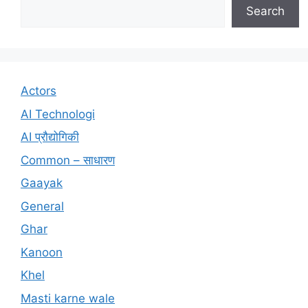
Search
Actors
AI Technologi
AI प्रौद्योगिकी
Common – साधारण
Gaayak
General
Ghar
Kanoon
Khel
Masti karne wale