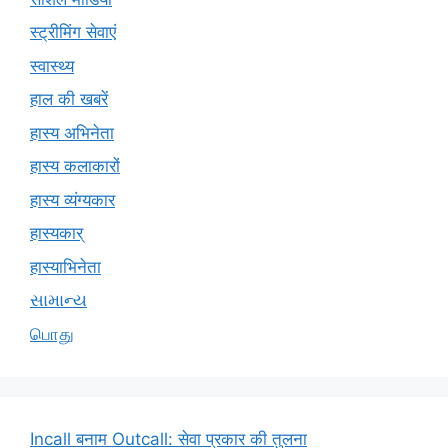
स्ट्रीमिंग सेवाएं
स्वास्थ्य
हाल की खबरें
हास्य अभिनेता
हास्य कलाकारों
हास्य व्यंग्यकार
हास्यकार्
हास्याभिनेता
સામાન્ય
பொது
Incall बनाम Outcall: सेवा प्रकार की तुलना