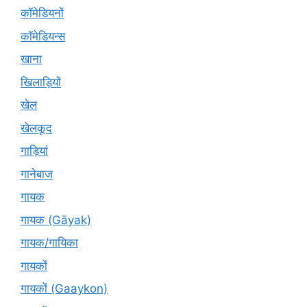
कॉमेडियनों
कॉमेडियन्स
खाना
खिलाड़ियों
खेल
खेलकूद
गाड़ियां
गानेबाज
गायक
गायक (Gāyak)
गायक/गायिका
गायकों
गायकों (Gaaykon)