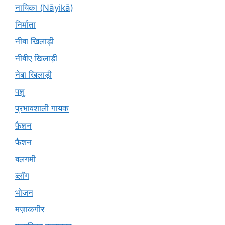
नायिका (Nāyikā)
निर्माता
नीबा खिलाड़ी
नीबीए खिलाड़ी
नेबा खिलाड़ी
पशु
प्रभावशाली गायक
फ़ैशन
फैशन
बलगमी
ब्लॉग
भोजन
मज़ाकगीर