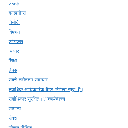
लेखक्
वनझनींग्स
विनोदी
विपणन
व्यंग्यकार
व्यापार
शिक्षा
शेफ्स
सबसे नवीनतम समाचार
सर्वाधिक आधिकारिक बैंडर 'लेटेस्ट न्यूज़' है।
सर्वाधिकार सुरक्षित।ाश्चर्यंच्मच्चं।
सामान्य
सेक्स
सोशल मीडिया