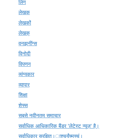
लिंग
लेखक
लेखकों
लेखक्
वनझनींग्स
विनोदी
विपणन
व्यंग्यकार
व्यापार
शिक्षा
शेफ्स
सबसे नवीनतम समाचार
सर्वाधिक आधिकारिक बैंडर 'लेटेस्ट न्यूज़' है।
सर्वाधिकार सुरक्षित।ाश्चर्यंच्मच्चं।