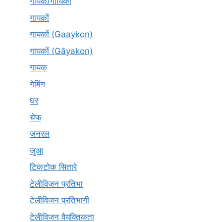
गायक/गायिका
गायकों
गायकों (Gaaykon)
गायकों (Gāyakon)
गायक्
गेमिंग
घर
चेफ
जनरल
जुआ
टिकटोक सितारे
टेलीविजन प्रतिभा
टेलीविजन प्रतिभागी
टेलीविजन वैयक्तिकता