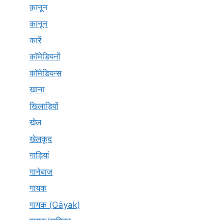
क़ानून
कानून
कारें
कॉमेडियनों
कॉमेडियन्स
खाना
खिलाड़ियों
खेल
खेलकूद
गाड़ियां
गानेबाज
गायक
गायक (Gāyak)