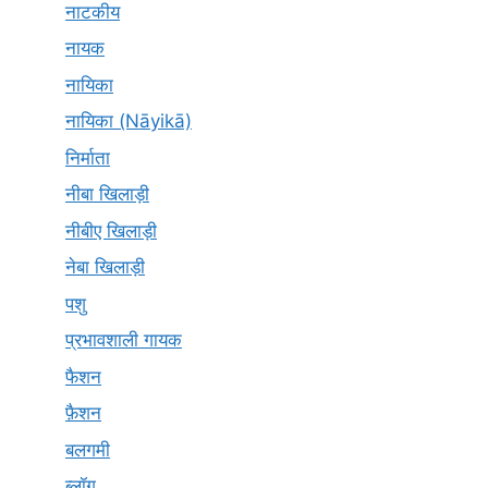
नाटकीय
नायक
नायिका
नायिका (Nāyikā)
निर्माता
नीबा खिलाड़ी
नीबीए खिलाड़ी
नेबा खिलाड़ी
पशु
प्रभावशाली गायक
फैशन
फ़ैशन
बलगमी
ब्लॉग