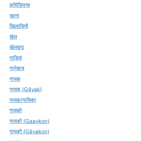
कॉमेडियन्स
खाना
खिलाड़ियों
खेल
खेलकूद
गाड़ियां
गानेबाज
गायक
गायक (Gāyak)
गायक/गायिका
गायकों
गायकों (Gaaykon)
गायकों (Gāyakon)