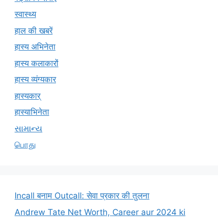
स्वास्थ्य
हाल की खबरें
हास्य अभिनेता
हास्य कलाकारों
हास्य व्यंग्यकार
हास्यकार्
हास्याभिनेता
સામાન્ય
பொது
Incall बनाम Outcall: सेवा प्रकार की तुलना
Andrew Tate Net Worth, Career aur 2024 ki