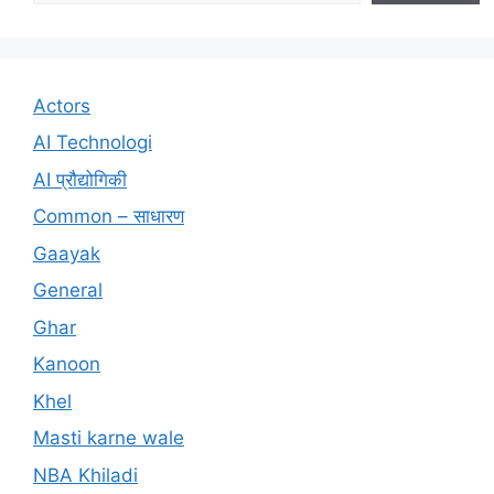
Actors
AI Technologi
AI प्रौद्योगिकी
Common – साधारण
Gaayak
General
Ghar
Kanoon
Khel
Masti karne wale
NBA Khiladi