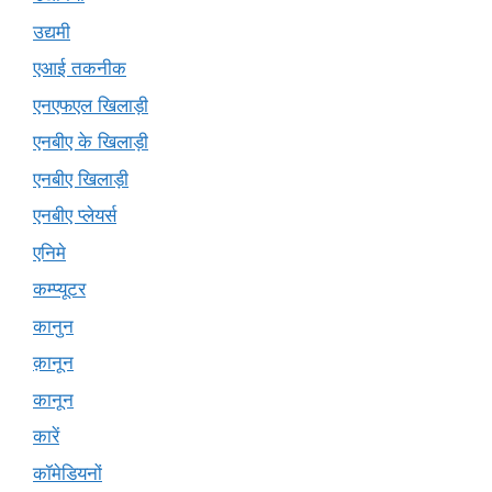
उद्यमी
एआई तकनीक
एनएफएल खिलाड़ी
एनबीए के खिलाड़ी
एनबीए खिलाड़ी
एनबीए प्लेयर्स
एनिमे
कम्प्यूटर
कानुन
क़ानून
कानून
कारें
कॉमेडियनों