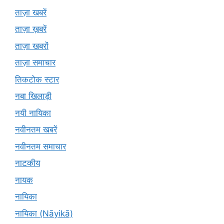
ताज़ा खबरें
ताज़ा ख़बरें
ताज़ा खबरों
ताज़ा समाचार
तिकटोक स्टार
नबा खिलाड़ी
नयी नायिका
नवीनतम खबरें
नवीनतम समाचार
नाटकीय
नायक
नायिका
नायिका (Nāyikā)