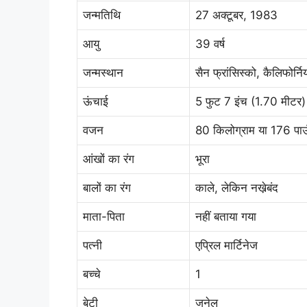
जन्मतिथि
27 अक्टूबर, 1983
आयु
39 वर्ष
जन्मस्थान
सैन फ्रांसिस्को, कैलिफोर्नि
ऊंचाई
5 फुट 7 इंच (1.70 मीटर)
वजन
80 किलोग्राम या 176 पाउ
आंखों का रंग
भूरा
बालों का रंग
काले, लेकिन नखे़बंद
माता-पिता
नहीं बताया गया
पत्नी
एप्रिल मार्टिनेज
बच्चे
1
बेटी
जनेल