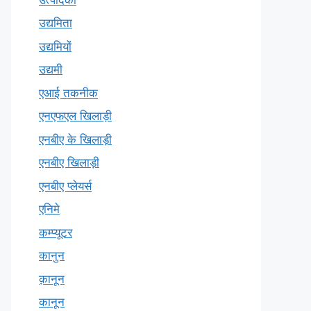
उद्यमिता
उद्यमियों
उद्यमी
एआई तकनीक
एनएफएल खिलाड़ी
एनबीए के खिलाड़ी
एनबीए खिलाड़ी
एनबीए प्लेयर्स
एनिमे
कम्प्यूटर
कानुन
क़ानून
कानून