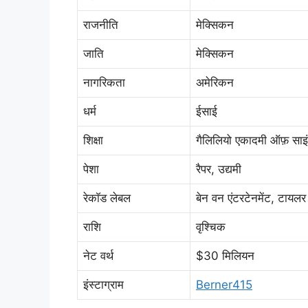
राजनीति
मेक्सिकन
जाति
मेक्सिकन
नागरिकता
अमेरिकन
धर्म
ईसाई
शिक्षा
गैलिलियो एकादमी ऑफ़ साइं
पेशा
रैपर, उद्यमी
रेकाॅड लेबल
बेन वन एंटरटेनमेंट, टायलर ग
राशि
वृश्चिक
नेट वर्थ
$30 मिलियन
इंस्टाग्राम
Berner415