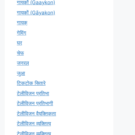
गायकों (Gaaykon)
गायकों (Gāyakon)
गायक्
गेमिंग
घर
चेफ
जनरल
जुआ
टिकटोक सितारे
टेलीविजन प्रतिभा
टेलीविजन प्रतिभागी
टेलीविजन वैयक्तिकता
टेलीविजन व्यक्तित्व
टेलीविज़न व्यक्तित्व