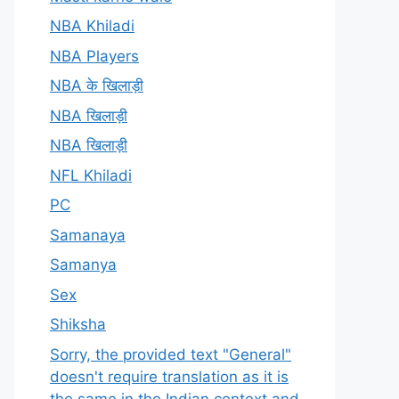
NBA Khiladi
NBA Players
NBA के खिलाड़ी
NBA खिलाड़ी
NBA खिलाड़ी
NFL Khiladi
PC
Samanaya
Samanya
Sex
Shiksha
Sorry, the provided text "General"
doesn't require translation as it is
the same in the Indian context and