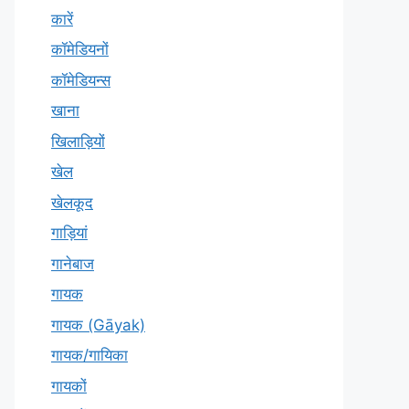
कारें
कॉमेडियनों
कॉमेडियन्स
खाना
खिलाड़ियों
खेल
खेलकूद
गाड़ियां
गानेबाज
गायक
गायक (Gāyak)
गायक/गायिका
गायकों