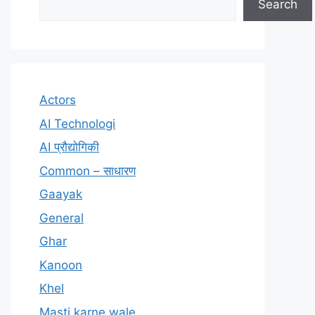
Search
Actors
AI Technologi
AI प्रौद्योगिकी
Common – साधारण
Gaayak
General
Ghar
Kanoon
Khel
Masti karne wale