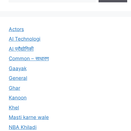
Actors
AI Technologi
AI प्रौद्योगिकी
Common – साधारण
Gaayak
General
Ghar
Kanoon
Khel
Masti karne wale
NBA Khiladi