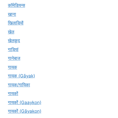
कॉमेडियन्स
खाना
खिलाड़ियों
खेल
खेलकूद
गाड़ियां
गानेबाज
गायक
गायक (Gāyak)
गायक/गायिका
गायकों
गायकों (Gaaykon)
गायकों (Gāyakon)