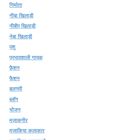
निर्माता
नीबा खिलाड़ी
नीबीए खिलाड़ी
नेबा खिलाड़ी
पशु
प्रभावशाली गायक
फ़ैशन
फैशन
बलगमी
ब्लॉग
भोजन
मज़ाकगीर
मजाकिया कलाकार