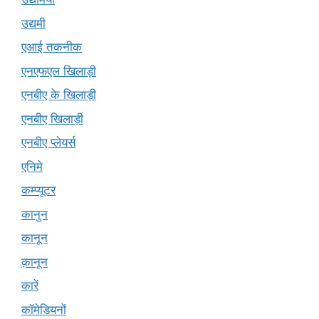
उद्यमी
एआई तकनीक
एनएफएल खिलाड़ी
एनबीए के खिलाड़ी
एनबीए खिलाड़ी
एनबीए प्लेयर्स
एनिमे
कम्प्यूटर
कानुन
कानून
क़ानून
कारें
कॉमेडियनों