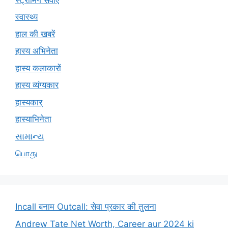
स्वास्थ्य
हाल की खबरें
हास्य अभिनेता
हास्य कलाकारों
हास्य व्यंग्यकार
हास्यकार्
हास्याभिनेता
સામાન્ય
பொது
Incall बनाम Outcall: सेवा प्रकार की तुलना
Andrew Tate Net Worth, Career aur 2024 ki