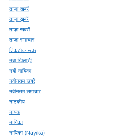
ताज़ा खबरें
ताज़ा ख़बरें
ताज़ा खबरों
ताज़ा समाचार
तिकटोक स्टार
नबा खिलाड़ी
नयी नायिका
नवीनतम खबरें
नवीनतम समाचार
नाटकीय
नायक
नायिका
नायिका (Nāyikā)