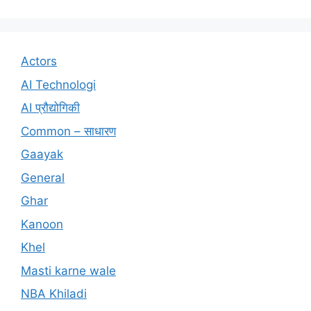
Actors
AI Technologi
AI प्रौद्योगिकी
Common – साधारण
Gaayak
General
Ghar
Kanoon
Khel
Masti karne wale
NBA Khiladi