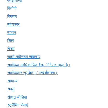
वनझनींग्स
विनोदी
विपणन
व्यंग्यकार
व्यापार
शिक्षा
शेफ्स
सबसे नवीनतम समाचार
सर्वाधिक आधिकारिक बैंडर 'लेटेस्ट न्यूज़' है।
सर्वाधिकार सुरक्षित।ाश्चर्यंच्मच्चं।
सामान्य
सेक्स
सोशल मीडिया
स्ट्रीमिंग सेवाएं