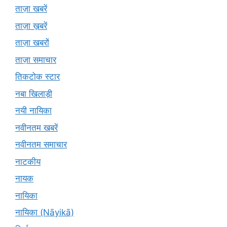
ताज़ा खबरें
ताज़ा ख़बरें
ताज़ा खबरों
ताज़ा समाचार
तिकटोक स्टार
नबा खिलाड़ी
नयी नायिका
नवीनतम खबरें
नवीनतम समाचार
नाटकीय
नायक
नायिका
नायिका (Nāyikā)