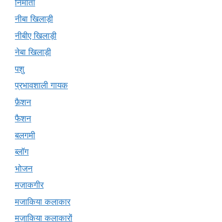
निर्माता
नीबा खिलाड़ी
नीबीए खिलाड़ी
नेबा खिलाड़ी
पशु
प्रभावशाली गायक
फ़ैशन
फैशन
बलगमी
ब्लॉग
भोजन
मज़ाकगीर
मजाकिया कलाकार
मज़ाकिया कलाकारों