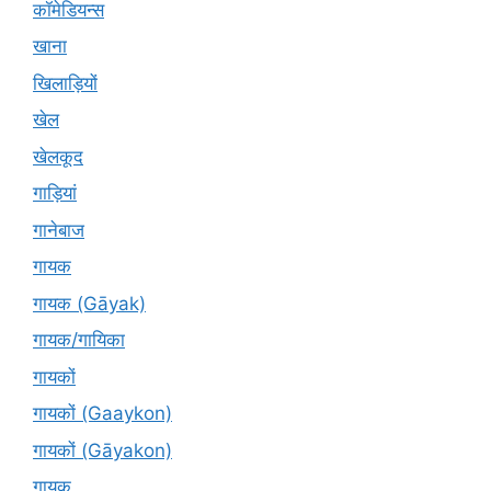
कॉमेडियन्स
खाना
खिलाड़ियों
खेल
खेलकूद
गाड़ियां
गानेबाज
गायक
गायक (Gāyak)
गायक/गायिका
गायकों
गायकों (Gaaykon)
गायकों (Gāyakon)
गायक्