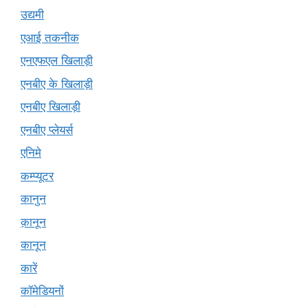
उद्यमी
एआई तकनीक
एनएफएल खिलाड़ी
एनबीए के खिलाड़ी
एनबीए खिलाड़ी
एनबीए प्लेयर्स
एनिमे
कम्प्यूटर
कानुन
क़ानून
कानून
कारें
कॉमेडियनों