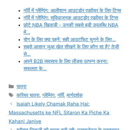
नॉर्वे में ग्लैम्पिंग: आलीशान आउटडोर एडवेंचर के लिए टिप्स
नॉर्वे में ग्लैम्पिंग: सुविधाजनक आउटडोर एडवेंचर के टिप्स
छोटे NBA खिलाड़ी - उनकी सबसे बड़ी उपलब्धि NBA
में…
योग के लिए क्या पहनें: सही आउटफिट चुनने के लिए…
सबसे आसान जुआ खेल सीखने के लिए कौन सा है? तेजी
से…
अपने B2B व्यवसाय के लिए लीड्स उत्पन्न करना:
सफलता के…
Categories
यात्रा
Tags
करियर यात्रा
,
ग्लैम्पिंग
,
नॉर्वे
,
मार्गदर्शक
Isaiah Likely Chamak Raha Hai:
Massachusetts ke NFL Sitaron Ka Piche Ka
Kahani Janiye
इसैयाह लिकली की चमक बनी रही: मसाचुसेट्स के एनएफएल