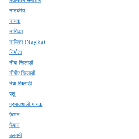
नवीनतम समाचार
नाटकीय
नायक
नायिका
नायिका (Nāyikā)
निर्माता
नीबा खिलाड़ी
नीबीए खिलाड़ी
नेबा खिलाड़ी
पशु
प्रभावशाली गायक
फ़ैशन
फैशन
बलगमी