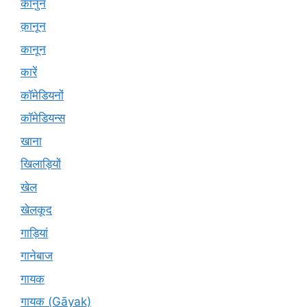
कानुन
क़ानून
कानून
कारें
कॉमेडियनों
कॉमेडियन्स
खाना
खिलाड़ियों
खेल
खेलकूद
गाड़ियां
गानेबाज
गायक
गायक (Gāyak)