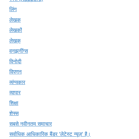
लिंग
लेखक
लेखकों
लेखक्
वनझनींग्स
विनोदी
विपणन
व्यंग्यकार
व्यापार
शिक्षा
शेफ्स
सबसे नवीनतम समाचार
सर्वाधिक आधिकारिक बैंडर 'लेटेस्ट न्यूज़' है।