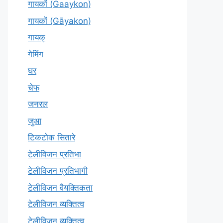
गायकों (Gaaykon)
गायकों (Gāyakon)
गायक्
गेमिंग
घर
चेफ
जनरल
जुआ
टिकटोक सितारे
टेलीविजन प्रतिभा
टेलीविजन प्रतिभागी
टेलीविजन वैयक्तिकता
टेलीविजन व्यक्तित्व
टेलीविज़न व्यक्तित्व