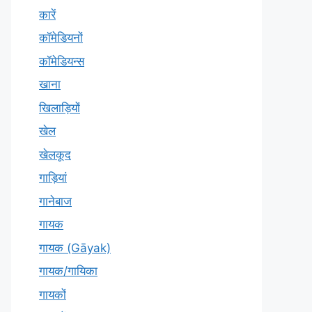
कारें
कॉमेडियनों
कॉमेडियन्स
खाना
खिलाड़ियों
खेल
खेलकूद
गाड़ियां
गानेबाज
गायक
गायक (Gāyak)
गायक/गायिका
गायकों