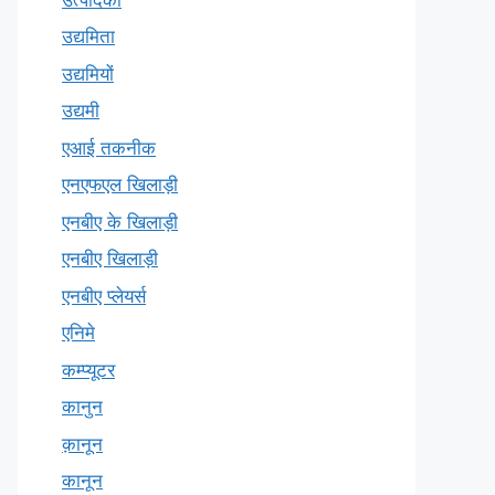
उद्यमिता
उद्यमियों
उद्यमी
एआई तकनीक
एनएफएल खिलाड़ी
एनबीए के खिलाड़ी
एनबीए खिलाड़ी
एनबीए प्लेयर्स
एनिमे
कम्प्यूटर
कानुन
क़ानून
कानून