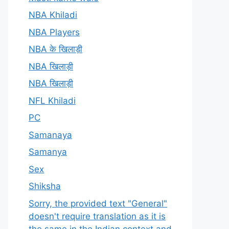
NBA Khiladi
NBA Players
NBA के खिलाड़ी
NBA खिलाड़ी
NBA खिलाड़ी
NFL Khiladi
PC
Samanaya
Samanya
Sex
Shiksha
Sorry, the provided text "General"
doesn't require translation as it is
the same in the Indian context and