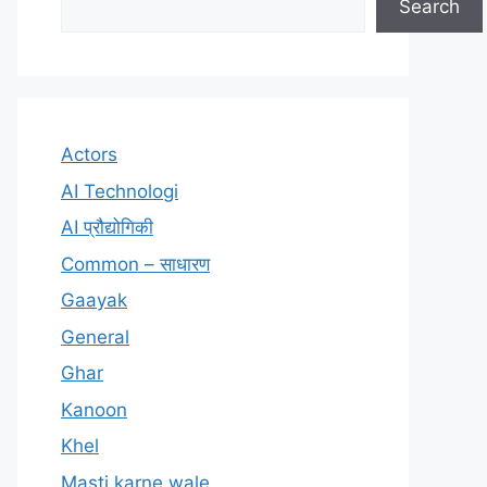
Search
Actors
AI Technologi
AI प्रौद्योगिकी
Common – साधारण
Gaayak
General
Ghar
Kanoon
Khel
Masti karne wale