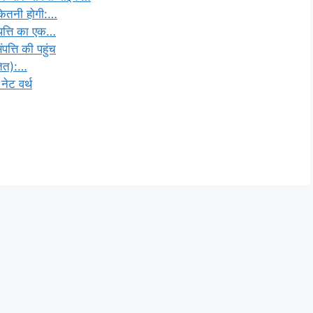
कितनी होगी:…
पत्ति का एक…
त्ति की पहुंच
तित):…
ेट वर्थ