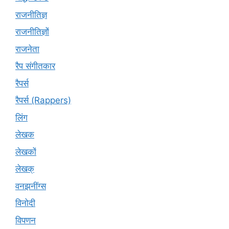
राजनीतिज्ञ
राजनीतिज्ञों
राजनेता
रैप संगीतकार
रैपर्स
रैपर्स (Rappers)
लिंग
लेखक
लेखकों
लेखक्
वनझनींग्स
विनोदी
विपणन