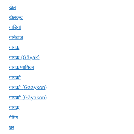
खेल
खेलकूद
गाड़ियां
गानेबाज
गायक
गायक (Gāyak)
गायक/गायिका
गायकों
गायकों (Gaaykon)
गायकों (Gāyakon)
गायक्
गेमिंग
घर