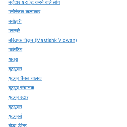
मज़ेदार ак्ट करने वाले लोग
मनोरंजक कलाकार
मनोहारी
मसख़रे
मस्तिष्क विद्वान (Mastishk Vidwan)
मार्केटिंग
यात्रा
यूटयूबर्स
यूट्यूब चैनल चालक
यूट्यूब संचालक
यूट्यूब स्टार
यूट्यूबर्स
यूट्‍यूबर्स
योद्धा डेरेन्ट