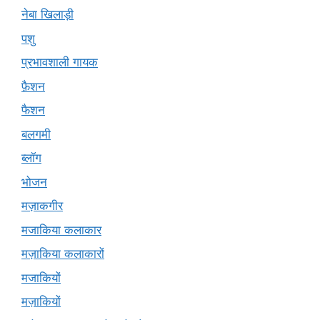
नेबा खिलाड़ी
पशु
प्रभावशाली गायक
फ़ैशन
फैशन
बलगमी
ब्लॉग
भोजन
मज़ाकगीर
मजाकिया कलाकार
मज़ाकिया कलाकारों
मजाकियों
मज़ाकियों