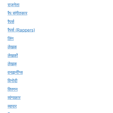
राजनेता
रैप संगीतकार
रैपर्स
रैपर्स (Rappers)
लिंग
लेखक
लेखकों
लेखक्
वनझनींग्स
विनोदी
विपणन
व्यंग्यकार
व्यापार