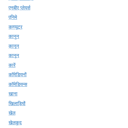
एनबीए प्लेयर्स
एनिमे
कम्प्यूटर
कानुन
क़ानून
कानून
कारें
कॉमेडियनों
कॉमेडियन्स
खाना
खिलाड़ियों
खेल
खेलकूद