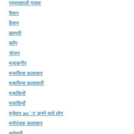
प्रभावशाली गायक
फैशन
फ़ैशन
बलगमी
ब्लॉग
भोजन
मज़ाकगीर
मजाकिया कलाकार
मज़ाकिया कलाकारों
मज़ाकियों
मजाकियों
मज़ेदार ак्ट करने वाले लोग
मनोरंजक कलाकार
मनोहारी