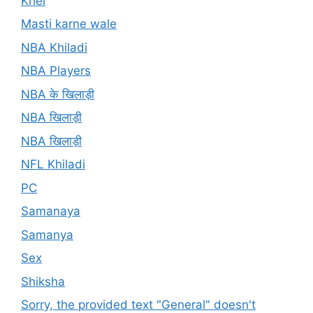
Khel
Masti karne wale
NBA Khiladi
NBA Players
NBA के खिलाड़ी
NBA खिलाड़ी
NBA खिलाड़ी
NFL Khiladi
PC
Samanaya
Samanya
Sex
Shiksha
Sorry, the provided text "General" doesn't