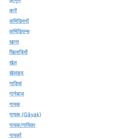
क़ानून
कारें
कॉमेडियनों
कॉमेडियन्स
खाना
खिलाड़ियों
खेल
खेलकूद
गाड़ियां
गानेबाज
गायक
गायक (Gāyak)
गायक/गायिका
गायकों