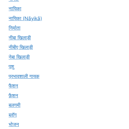
नायिका
नायिका (Nāyikā)
निर्माता
नीबा खिलाड़ी
नीबीए खिलाड़ी
नेबा खिलाड़ी
पशु
प्रभावशाली गायक
फैशन
फ़ैशन
बलगमी
ब्लॉग
भोजन