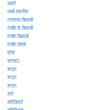
उद्यमी
एआई तकनीक
एनएफएल खिलाड़ी
एनबीए के खिलाड़ी
एनबीए खिलाड़ी
एनबीए प्लेयर्स
एनिमे
कम्प्यूटर
कानुन
क़ानून
कानून
कारें
कॉमेडियनों
कॉमेडियन्स