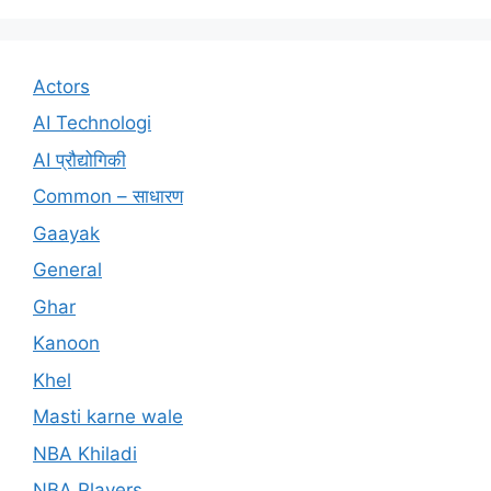
Actors
AI Technologi
AI प्रौद्योगिकी
Common – साधारण
Gaayak
General
Ghar
Kanoon
Khel
Masti karne wale
NBA Khiladi
NBA Players