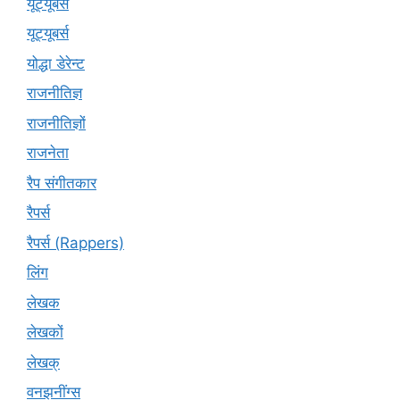
यूट्‍यूबर्स
यूट्यूबर्स
योद्धा डेरेन्ट
राजनीतिज्ञ
राजनीतिज्ञों
राजनेता
रैप संगीतकार
रैपर्स
रैपर्स (Rappers)
लिंग
लेखक
लेखकों
लेखक्
वनझनींग्स