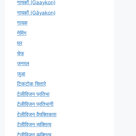
गायकों (Gaaykon)
गायकों (Gāyakon)
गायक्
गेमिंग
घर
चेफ
जनरल
जुआ
टिकटोक सितारे
टेलीविजन प्रतिभा
टेलीविजन प्रतिभागी
टेलीविजन वैयक्तिकता
टेलीविजन व्यक्तित्व
टेलीविज़न व्यक्तित्व