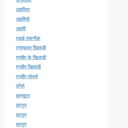
उद्यमिता
उद्यमियों
उद्यमी
एआई तकनीक
एनएफएल खिलाड़ी
एनबीए के खिलाड़ी
एनबीए खिलाड़ी
एनबीए प्लेयर्स
एनिमे
कम्प्यूटर
कानुन
क़ानून
कानून