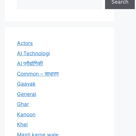
Search
Actors
AI Technologi
AI प्रौद्योगिकी
Common – साधारण
Gaayak
General
Ghar
Kanoon
Khel
Masti karne wale