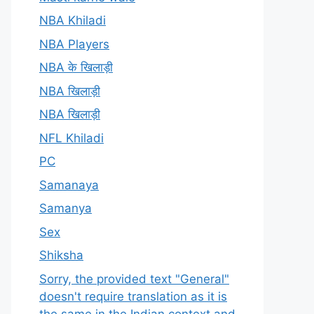
NBA Khiladi
NBA Players
NBA के खिलाड़ी
NBA खिलाड़ी
NBA खिलाड़ी
NFL Khiladi
PC
Samanaya
Samanya
Sex
Shiksha
Sorry, the provided text "General"
doesn't require translation as it is
the same in the Indian context and