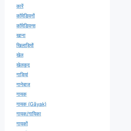
कारें
कॉमेडियनों
कॉमेडियन्स
खाना
खिलाड़ियों
खेल
खेलकूद
गाड़ियां
गानेबाज
गायक
गायक (Gāyak)
गायक/गायिका
गायकों