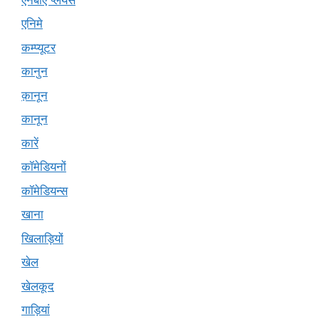
एनिमे
कम्प्यूटर
कानुन
क़ानून
कानून
कारें
कॉमेडियनों
कॉमेडियन्स
खाना
खिलाड़ियों
खेल
खेलकूद
गाड़ियां