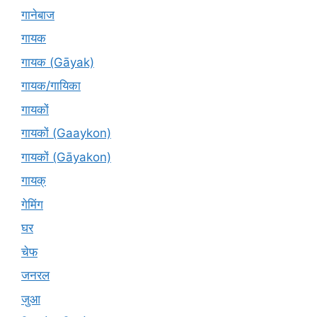
गानेबाज
गायक
गायक (Gāyak)
गायक/गायिका
गायकों
गायकों (Gaaykon)
गायकों (Gāyakon)
गायक्
गेमिंग
घर
चेफ
जनरल
जुआ