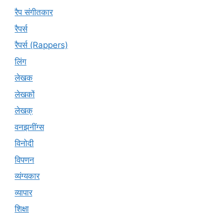
रैप संगीतकार
रैपर्स
रैपर्स (Rappers)
लिंग
लेखक
लेखकों
लेखक्
वनझनींग्स
विनोदी
विपणन
व्यंग्यकार
व्यापार
शिक्षा