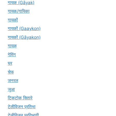
गायक (Gāyak)
गायक/गायिका
गायकों
गायकों (Gaaykon)
गायकों (Gāyakon)
गायक्
गेमिंग
घर
चेफ
जनरल
जुआ
टिकटोक सितारे
टेलीविजन प्रतिभा
टेलीविजन प्रतिभागी