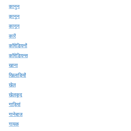
कानुन
क़ानून
कानून
कारें
कॉमेडियनों
कॉमेडियन्स
खाना
खिलाड़ियों
खेल
खेलकूद
गाड़ियां
गानेबाज
गायक