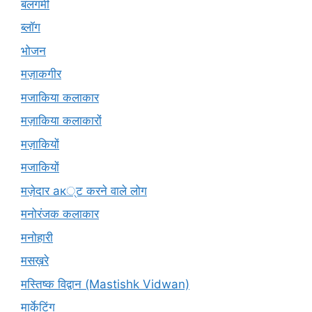
बलगमी
ब्लॉग
भोजन
मज़ाकगीर
मजाकिया कलाकार
मज़ाकिया कलाकारों
मज़ाकियों
मजाकियों
मज़ेदार ак्ट करने वाले लोग
मनोरंजक कलाकार
मनोहारी
मसख़रे
मस्तिष्क विद्वान (Mastishk Vidwan)
मार्केटिंग