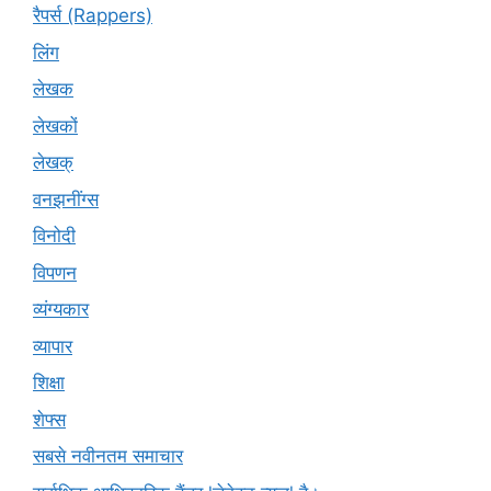
रैपर्स (Rappers)
लिंग
लेखक
लेखकों
लेखक्
वनझनींग्स
विनोदी
विपणन
व्यंग्यकार
व्यापार
शिक्षा
शेफ्स
सबसे नवीनतम समाचार