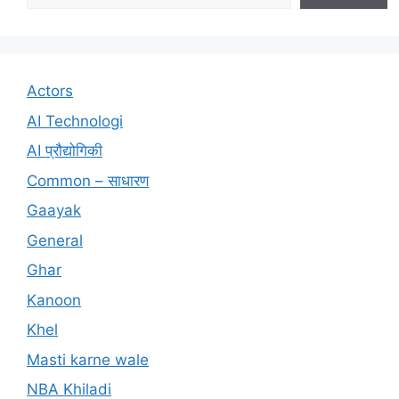
Actors
AI Technologi
AI प्रौद्योगिकी
Common – साधारण
Gaayak
General
Ghar
Kanoon
Khel
Masti karne wale
NBA Khiladi