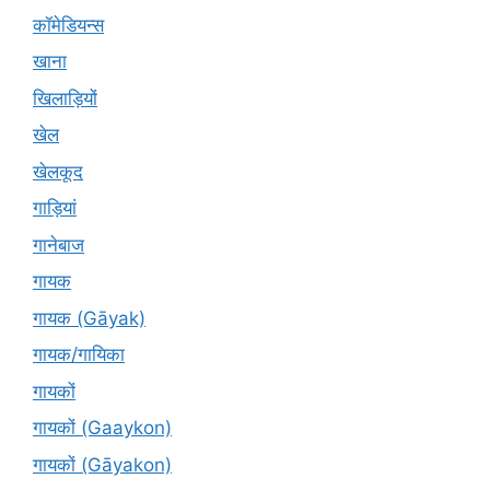
कॉमेडियन्स
खाना
खिलाड़ियों
खेल
खेलकूद
गाड़ियां
गानेबाज
गायक
गायक (Gāyak)
गायक/गायिका
गायकों
गायकों (Gaaykon)
गायकों (Gāyakon)