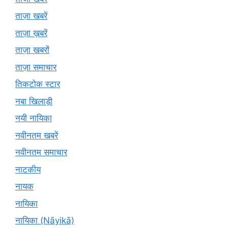
ताज़ा खबरें
ताज़ा ख़बरें
ताज़ा खबरों
ताज़ा समाचार
तिकटोक स्टार
नबा खिलाड़ी
नयी नायिका
नवीनतम खबरें
नवीनतम समाचार
नाटकीय
नायक
नायिका
नायिका (Nāyikā)