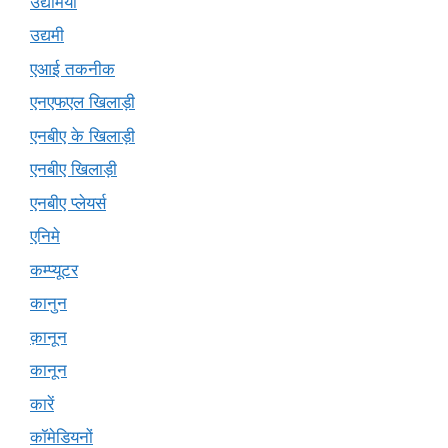
उद्यमियों
उद्यमी
एआई तकनीक
एनएफएल खिलाड़ी
एनबीए के खिलाड़ी
एनबीए खिलाड़ी
एनबीए प्लेयर्स
एनिमे
कम्प्यूटर
कानुन
क़ानून
कानून
कारें
कॉमेडियनों