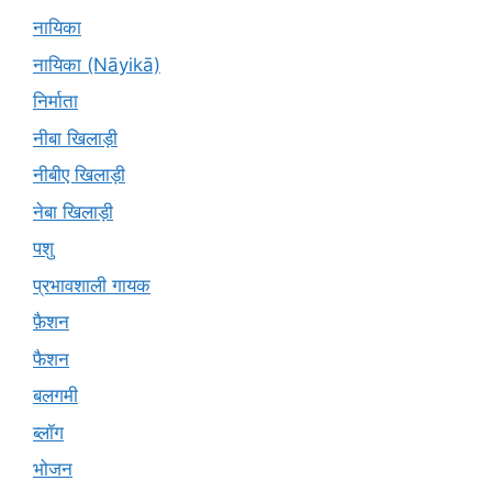
नायिका
नायिका (Nāyikā)
निर्माता
नीबा खिलाड़ी
नीबीए खिलाड़ी
नेबा खिलाड़ी
पशु
प्रभावशाली गायक
फ़ैशन
फैशन
बलगमी
ब्लॉग
भोजन