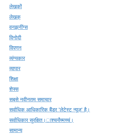
लेखकों
लेखक्
वनझनींग्स
विनोदी
विपणन
व्यंग्यकार
व्यापार
शिक्षा
शेफ्स
सबसे नवीनतम समाचार
सर्वाधिक आधिकारिक बैंडर 'लेटेस्ट न्यूज़' है।
सर्वाधिकार सुरक्षित।ाश्चर्यंच्मच्चं।
सामान्य