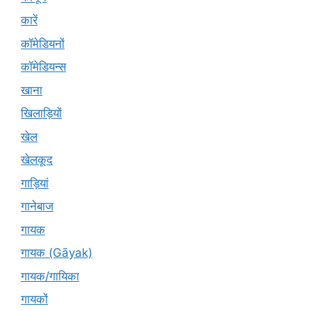
कारें
कॉमेडियनों
कॉमेडियन्स
खाना
खिलाड़ियों
खेल
खेलकूद
गाड़ियां
गानेबाज
गायक
गायक (Gāyak)
गायक/गायिका
गायकों