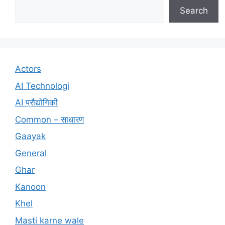
Search
Actors
AI Technologi
AI प्रौद्योगिकी
Common – साधारण
Gaayak
General
Ghar
Kanoon
Khel
Masti karne wale