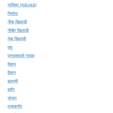
नायिका (Nāyikā)
निर्माता
नीबा खिलाड़ी
नीबीए खिलाड़ी
नेबा खिलाड़ी
पशु
प्रभावशाली गायक
फैशन
फ़ैशन
बलगमी
ब्लॉग
भोजन
मज़ाकगीर