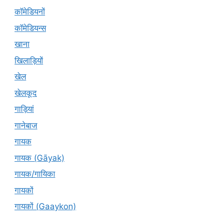
कॉमेडियनों
कॉमेडियन्स
खाना
खिलाड़ियों
खेल
खेलकूद
गाड़ियां
गानेबाज
गायक
गायक (Gāyak)
गायक/गायिका
गायकों
गायकों (Gaaykon)