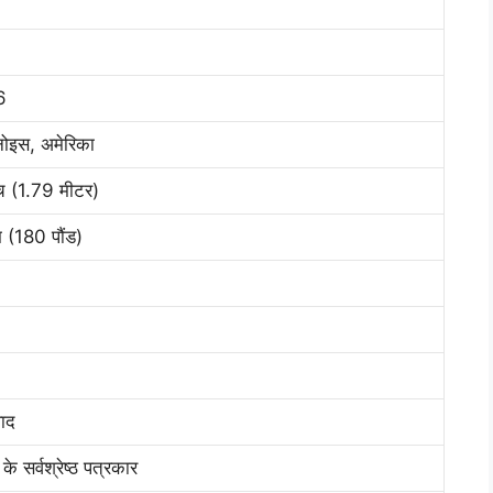
6
नोइस, अमेरिका
च (1.79 मीटर)
 (180 पौंड)
वाद
े सर्वश्रेष्ठ पत्रकार