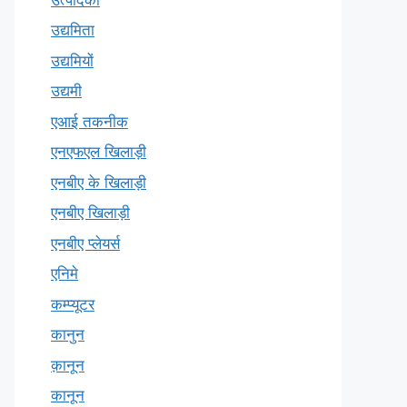
उद्यमिता
उद्यमियों
उद्यमी
एआई तकनीक
एनएफएल खिलाड़ी
एनबीए के खिलाड़ी
एनबीए खिलाड़ी
एनबीए प्लेयर्स
एनिमे
कम्प्यूटर
कानुन
क़ानून
कानून