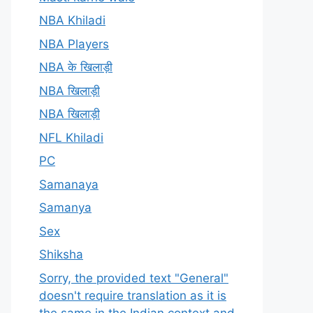
NBA Khiladi
NBA Players
NBA के खिलाड़ी
NBA खिलाड़ी
NBA खिलाड़ी
NFL Khiladi
PC
Samanaya
Samanya
Sex
Shiksha
Sorry, the provided text "General"
doesn't require translation as it is
the same in the Indian context and