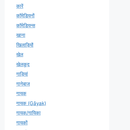
कारें
कॉमेडियनों
कॉमेडियन्स
खाना
खिलाड़ियों
खेल
खेलकूद
गाड़ियां
गानेबाज
गायक
गायक (Gāyak)
गायक/गायिका
गायकों