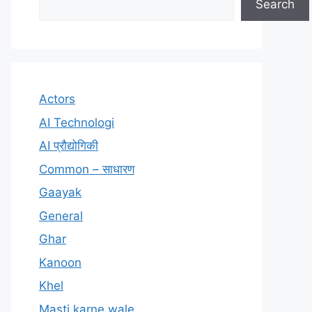
Search
Actors
AI Technologi
AI प्रौद्योगिकी
Common – साधारण
Gaayak
General
Ghar
Kanoon
Khel
Masti karne wale