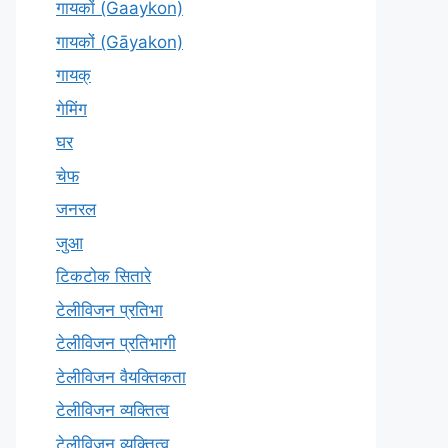
गायकों (Gaaykon)
गायकों (Gāyakon)
गायक्
गेमिंग
घर
चेफ
जनरल
जुआ
टिकटोक सितारे
टेलीविजन प्रतिभा
टेलीविजन प्रतिभागी
टेलीविजन वैयक्तिकता
टेलीविजन व्यक्तित्व
टेलीविज़न व्यक्तित्व