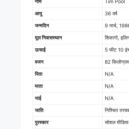
नाम
Tim Pool
आयु
36 वर्ष
जन्मदिन
9 मार्च, 198
मूल निवासस्थान
शिकागो, इलि
ऊचाई
5 फीट 10 इं
वजन
82 किलोग्राम
पिता
N/A
माता
N/A
भाई
N/A
जाति
निश्चित तत्त्व
पुरस्कार
सोशल मीडिया क