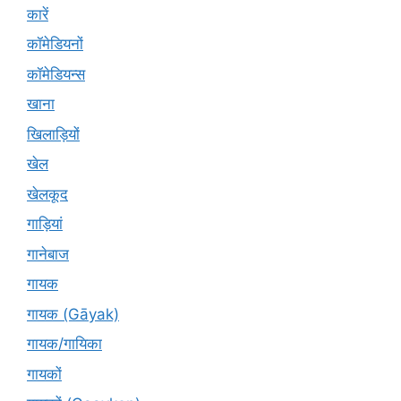
कारें
कॉमेडियनों
कॉमेडियन्स
खाना
खिलाड़ियों
खेल
खेलकूद
गाड़ियां
गानेबाज
गायक
गायक (Gāyak)
गायक/गायिका
गायकों