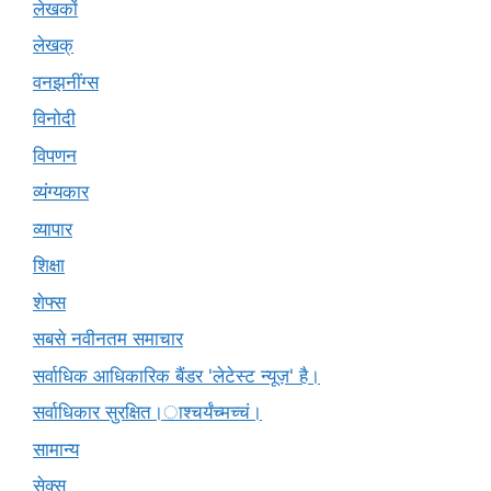
लेखकों
लेखक्
वनझनींग्स
विनोदी
विपणन
व्यंग्यकार
व्यापार
शिक्षा
शेफ्स
सबसे नवीनतम समाचार
सर्वाधिक आधिकारिक बैंडर 'लेटेस्ट न्यूज़' है।
सर्वाधिकार सुरक्षित।ाश्चर्यंच्मच्चं।
सामान्य
सेक्स