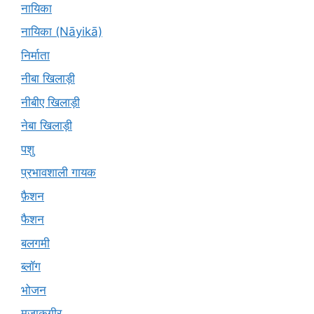
नायिका
नायिका (Nāyikā)
निर्माता
नीबा खिलाड़ी
नीबीए खिलाड़ी
नेबा खिलाड़ी
पशु
प्रभावशाली गायक
फ़ैशन
फैशन
बलगमी
ब्लॉग
भोजन
मज़ाकगीर