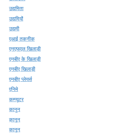
उद्यमिता
उद्यमियों
उद्यमी
एआई तकनीक
एनएफएल खिलाड़ी
एनबीए के खिलाड़ी
एनबीए खिलाड़ी
एनबीए प्लेयर्स
एनिमे
कम्प्यूटर
कानुन
क़ानून
कानून