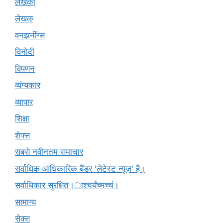
लेखकों
लेखक्
वनझनींग्स
विनोदी
विपणन
व्यंग्यकार
व्यापार
शिक्षा
शेफ्स
सबसे नवीनतम समाचार
सर्वाधिक आधिकारिक बैंडर 'लेटेस्ट न्यूज़' है।
सर्वाधिकार सुरक्षित।ाश्चर्यंच्मच्चं।
सामान्य
सेक्स