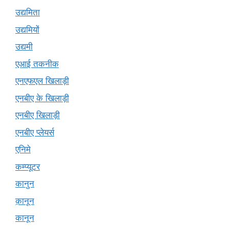
उद्यमिता
उद्यमियों
उद्यमी
एआई तकनीक
एनएफएल खिलाड़ी
एनबीए के खिलाड़ी
एनबीए खिलाड़ी
एनबीए प्लेयर्स
एनिमे
कम्प्यूटर
कानुन
क़ानून
कानून