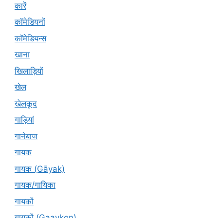
कारें
कॉमेडियनों
कॉमेडियन्स
खाना
खिलाड़ियों
खेल
खेलकूद
गाड़ियां
गानेबाज
गायक
गायक (Gāyak)
गायक/गायिका
गायकों
गायकों (Gaaykon)