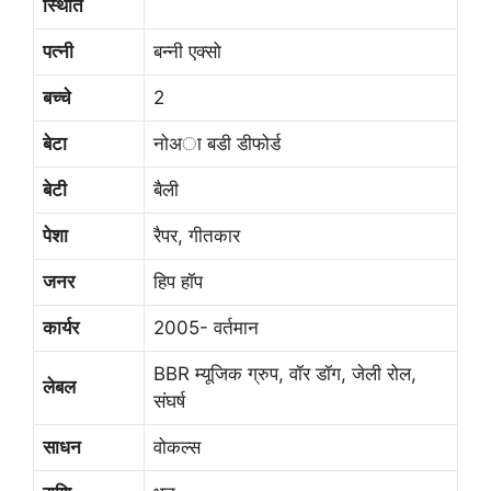
स्थिति
पत्नी
बन्नी एक्सो
बच्चे
2
बेटा
नोअा बडी डीफोर्ड
बेटी
बैली
पेशा
रैपर, गीतकार
जनर
हिप हॉप
कार्यर
2005- वर्तमान
BBR म्यूजिक ग्रुप, वॉर डॉग, जेली रोल,
लेबल
संघर्ष
साधन
वोकल्स