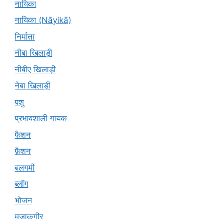
नायिका
नायिका (Nāyikā)
निर्माता
नीबा खिलाड़ी
नीबीए खिलाड़ी
नेबा खिलाड़ी
पशु
प्रभावशाली गायक
फैशन
फ़ैशन
बलगमी
ब्लॉग
भोजन
मज़ाकगीर