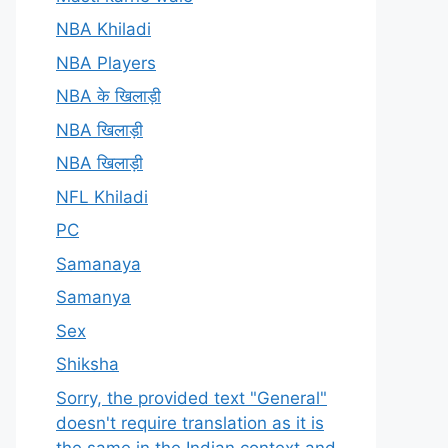
NBA Khiladi
NBA Players
NBA के खिलाड़ी
NBA खिलाड़ी
NBA खिलाड़ी
NFL Khiladi
PC
Samanaya
Samanya
Sex
Shiksha
Sorry, the provided text "General"
doesn't require translation as it is
the same in the Indian context and