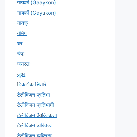
गायकों (Gaaykon)
गायकों (Gāyakon)
गायक्
गेमिंग
घर
चेफ
जनरल
जुआ
टिकटोक सितारे
टेलीविजन प्रतिभा
टेलीविजन प्रतिभागी
टेलीविजन वैयक्तिकता
टेलीविजन व्यक्तित्व
टेलीविज़न व्यक्तित्व