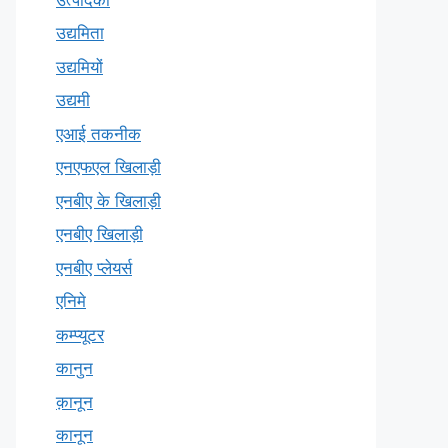
उद्यमिता
उद्यमियों
उद्यमी
एआई तकनीक
एनएफएल खिलाड़ी
एनबीए के खिलाड़ी
एनबीए खिलाड़ी
एनबीए प्लेयर्स
एनिमे
कम्प्यूटर
कानुन
क़ानून
कानून