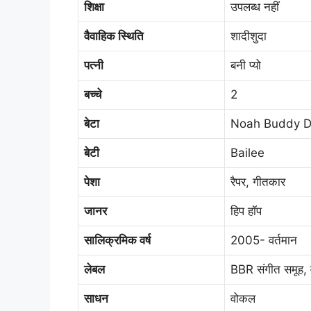
शिक्षा
उपलब्ध नहीं
वैवाहिक स्थिति
शादीशुदा
पत्नी
बनी प्यो
बच्चे
2
बेटा
Noah Buddy D
बेटी
Bailee
पेशा
रैपर, गीतकार
जानर
हिप हॉप
सालिक्रमिक वर्ष
2005- वर्तमान
लेबल
BBR संगीत समूह, व
साधन
वोकल