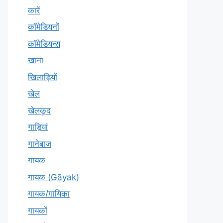
कारें
कॉमेडियनों
कॉमेडियन्स
खाना
खिलाड़ियों
खेल
खेलकूद
गाड़ियां
गानेबाज
गायक
गायक (Gāyak)
गायक/गायिका
गायकों