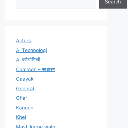
Search
Actors
AI Technologi
AI प्रौद्योगिकी
Common – साधारण
Gaayak
General
Ghar
Kanoon
Khel
Masti karne wale