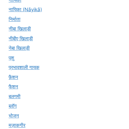
नायिका (Nāyikā)
निर्माता
नीबा खिलाड़ी
नीबीए खिलाड़ी
नेबा खिलाड़ी
पशु
प्रभावशाली गायक
फ़ैशन
फैशन
बलगमी
ब्लॉग
भोजन
मज़ाकगीर