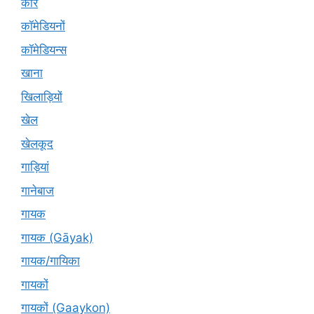
कारें
कॉमेडियनों
कॉमेडियन्स
खाना
खिलाड़ियों
खेल
खेलकूद
गाड़ियां
गानेबाज
गायक
गायक (Gāyak)
गायक/गायिका
गायकों
गायकों (Gaaykon)