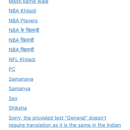
Masti karne wale
NBA Khiladi
NBA Players
NBA के खिलाड़ी
NBA खिलाड़ी
NBA खिलाड़ी
NFL Khiladi
PC
Samanaya
Samanya
Sex
Shiksha
Sorry, the provided text "General" doesn't
require translation as it is the same in the Indian