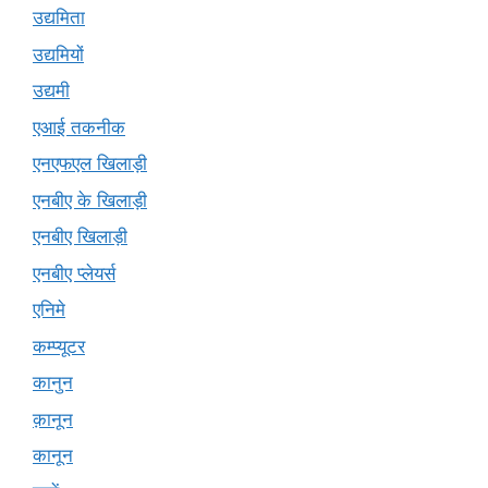
उद्यमिता
उद्यमियों
उद्यमी
एआई तकनीक
एनएफएल खिलाड़ी
एनबीए के खिलाड़ी
एनबीए खिलाड़ी
एनबीए प्लेयर्स
एनिमे
कम्प्यूटर
कानुन
क़ानून
कानून