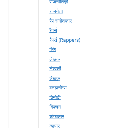
राजनीतिज्ञों
राजनेता
रैप संगीतकार
रैपर्स
रैपर्स (Rappers)
लिंग
लेखक
लेखकों
लेखक्
वनझनींग्स
विनोदी
विपणन
व्यंग्यकार
व्यापार