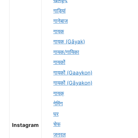
खेलकूद
गाड़ियां
गानेबाज
गायक
गायक (Gāyak)
गायक/गायिका
गायकों
गायकों (Gaaykon)
गायकों (Gāyakon)
गायक्
गेमिंग
घर
चेफ
Instagram
जनरल