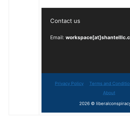
Contact us
Email:
workspace[at]shantelllc.
Privacy Policy
Terms and Conditi
About
2026 © liberalconspirac