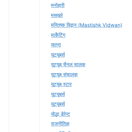
मनोहारी
मसख़रे
मस्तिष्क विद्वान (Mastishk Vidwan)
मार्केटिंग
यात्रा
यूटयूबर्स
यूट्यूब चैनल चालक
यूट्यूब संचालक
यूट्यूब स्टार
यूट्यूबर्स
यूट्‍यूबर्स
योद्धा डेरेन्ट
राजनीतिज्ञ