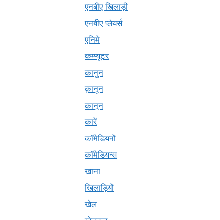
एनबीए खिलाड़ी
एनबीए प्लेयर्स
एनिमे
कम्प्यूटर
कानुन
क़ानून
कानून
कारें
कॉमेडियनों
कॉमेडियन्स
खाना
खिलाड़ियों
खेल