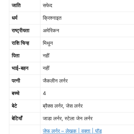
जाति
सफेद
धर्म
क्रिश्‍नाइत
राष्ट्रीयता
अमेरिकन
राशि चिन्ह
मिथुन
पिता
नहीं
भाई-बहन
नहीं
पत्नी
जैकलीन लर्नर
बच्चे
4
बेटे
ब्रैक्स लर्नर, जेस लर्नर
बेटियाँ
जाडा लर्नर, स्टेला जेन लर्नर
जेफ लर्नर – लेखक | वक्ता | पॉड