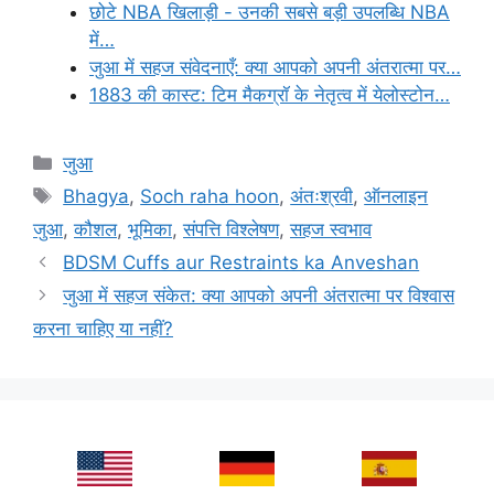
छोटे NBA खिलाड़ी - उनकी सबसे बड़ी उपलब्धि NBA
में…
जुआ में सहज संवेदनाएँ: क्या आपको अपनी अंतरात्मा पर…
1883 की कास्ट: टिम मैकग्रॉ के नेतृत्व में येलोस्टोन…
Categories
जुआ
Tags
Bhagya
,
Soch raha hoon
,
अंतःश्रवी
,
ऑनलाइन
जुआ
,
कौशल
,
भूमिका
,
संपत्ति विश्लेषण
,
सहज स्वभाव
BDSM Cuffs aur Restraints ka Anveshan
जुआ में सहज संकेत: क्या आपको अपनी अंतरात्मा पर विश्वास
करना चाहिए या नहीं?