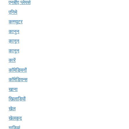
एनबीए प्लेयर्स
एनिमे
कम्प्यूटर
कानुन
क़ानून
कानून
कारें
कॉमेडियनों
कॉमेडियन्स
खाना
खिलाड़ियों
खेल
खेलकूद
गाड़ियां