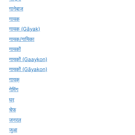
गानेबाज
गायक
गायक (Gāyak)
गायक/गायिका
गायकों
गायकों (Gaaykon)
गायकों (Gāyakon)
गायक्
गेमिंग
घर
चेफ
जनरल
जुआ