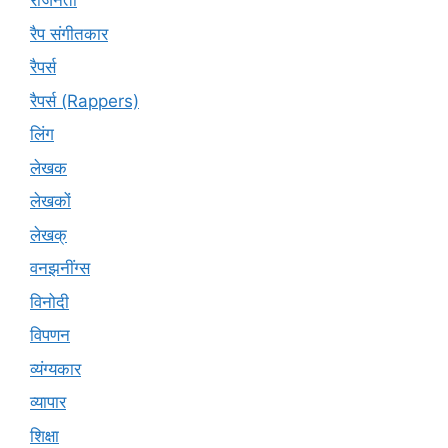
राजनेता
रैप संगीतकार
रैपर्स
रैपर्स (Rappers)
लिंग
लेखक
लेखकों
लेखक्
वनझनींग्स
विनोदी
विपणन
व्यंग्यकार
व्यापार
शिक्षा