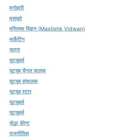
मनोहारी
मसख़रे
मस्तिष्क विद्वान (Mastishk Vidwan)
मार्केटिंग
यात्रा
यूटयूबर्स
यूट्यूब चैनल चालक
यूट्यूब संचालक
यूट्यूब स्टार
यूट्‍यूबर्स
यूट्यूबर्स
योद्धा डेरेन्ट
राजनीतिज्ञ