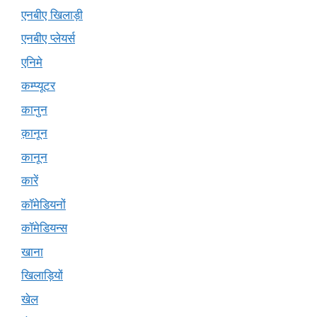
एनबीए खिलाड़ी
एनबीए प्लेयर्स
एनिमे
कम्प्यूटर
कानुन
क़ानून
कानून
कारें
कॉमेडियनों
कॉमेडियन्स
खाना
खिलाड़ियों
खेल