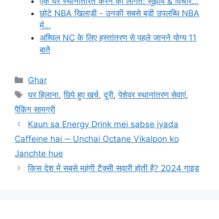
एक घर स्थानांतरित करने की लागत: सुझाव & विचार…
छोटे NBA खिलाड़ी - उनकी सबसे बड़ी उपलब्धि NBA
में…
अश्विल NC के लिए हस्तांतरण से पहले जानने योग्य 11
बातें
Categories
Ghar
Tags
घर हिलाना
,
छिपे हुए खर्च
,
दूरी
,
पेशेवर स्थानांतरण सेवाएं
,
पैकिंग सामग्री
Kaun sa Energy Drink mei sabse jyada
Caffeine hai ─ Unchai Octane Vikalpon ko
Janchte hue
किस देश में सबसे महंगी टैक्सी सवारी होती है? 2024 गाइड