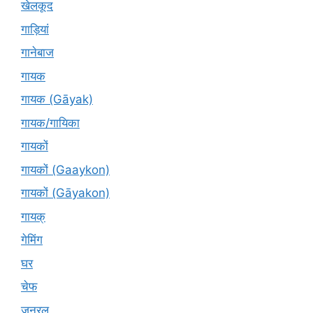
खेलकूद
गाड़ियां
गानेबाज
गायक
गायक (Gāyak)
गायक/गायिका
गायकों
गायकों (Gaaykon)
गायकों (Gāyakon)
गायक्
गेमिंग
घर
चेफ
जनरल