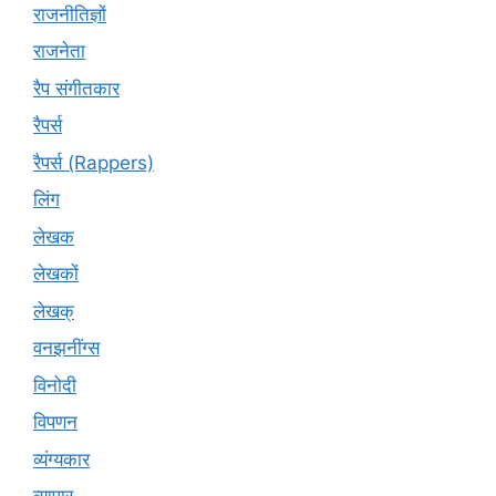
राजनीतिज्ञों
राजनेता
रैप संगीतकार
रैपर्स
रैपर्स (Rappers)
लिंग
लेखक
लेखकों
लेखक्
वनझनींग्स
विनोदी
विपणन
व्यंग्यकार