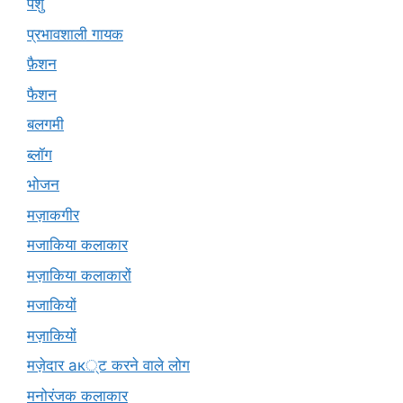
पशु
प्रभावशाली गायक
फ़ैशन
फैशन
बलगमी
ब्लॉग
भोजन
मज़ाकगीर
मजाकिया कलाकार
मज़ाकिया कलाकारों
मजाकियों
मज़ाकियों
मज़ेदार ак्ट करने वाले लोग
मनोरंजक कलाकार