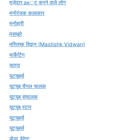
मज़ेदार ак्ट करने वाले लोग
मनोरंजक कलाकार
मनोहारी
मसख़रे
मस्तिष्क विद्वान (Mastishk Vidwan)
मार्केटिंग
यात्रा
यूटयूबर्स
यूट्यूब चैनल चालक
यूट्यूब संचालक
यूट्यूब स्टार
यूट्यूबर्स
यूट्‍यूबर्स
योद्धा डेरेन्ट