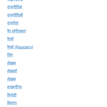
राजनीतिज्ञ
राजनीतिज्ञों
राजनेता
रैप संगीतकार
रैपर्स
रैपर्स (Rappers)
लिंग
लेखक
लेखकों
लेखक्
वनझनींग्स
विनोदी
विपणन