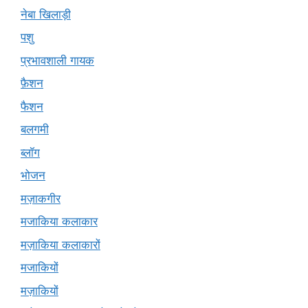
नेबा खिलाड़ी
पशु
प्रभावशाली गायक
फ़ैशन
फैशन
बलगमी
ब्लॉग
भोजन
मज़ाकगीर
मजाकिया कलाकार
मज़ाकिया कलाकारों
मजाकियों
मज़ाकियों