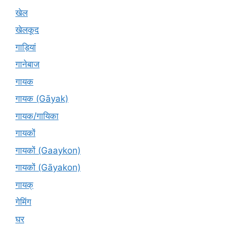
खेल
खेलकूद
गाड़ियां
गानेबाज
गायक
गायक (Gāyak)
गायक/गायिका
गायकों
गायकों (Gaaykon)
गायकों (Gāyakon)
गायक्
गेमिंग
घर