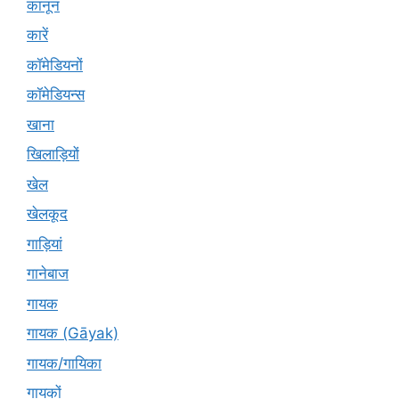
कानून
कारें
कॉमेडियनों
कॉमेडियन्स
खाना
खिलाड़ियों
खेल
खेलकूद
गाड़ियां
गानेबाज
गायक
गायक (Gāyak)
गायक/गायिका
गायकों