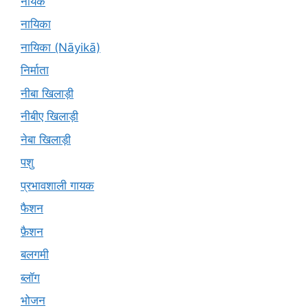
नायक
नायिका
नायिका (Nāyikā)
निर्माता
नीबा खिलाड़ी
नीबीए खिलाड़ी
नेबा खिलाड़ी
पशु
प्रभावशाली गायक
फैशन
फ़ैशन
बलगमी
ब्लॉग
भोजन