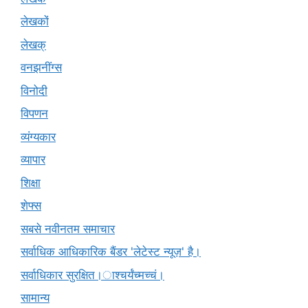
लेखकों
लेखक्
वनझनींग्स
विनोदी
विपणन
व्यंग्यकार
व्यापार
शिक्षा
शेफ्स
सबसे नवीनतम समाचार
सर्वाधिक आधिकारिक बैंडर 'लेटेस्ट न्यूज़' है।
सर्वाधिकार सुरक्षित।ाश्चर्यंच्मच्चं।
सामान्य