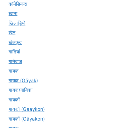
कॉमेडियन्स
खाना
खिलाड़ियों
खेल
खेलकूद
गाड़ियां
गानेबाज
गायक
गायक (Gāyak)
गायक/गायिका
गायकों
गायकों (Gaaykon)
गायकों (Gāyakon)