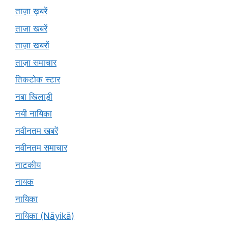
ताज़ा ख़बरें
ताजा खबरें
ताज़ा खबरों
ताज़ा समाचार
तिकटोक स्टार
नबा खिलाड़ी
नयी नायिका
नवीनतम खबरें
नवीनतम समाचार
नाटकीय
नायक
नायिका
नायिका (Nāyikā)