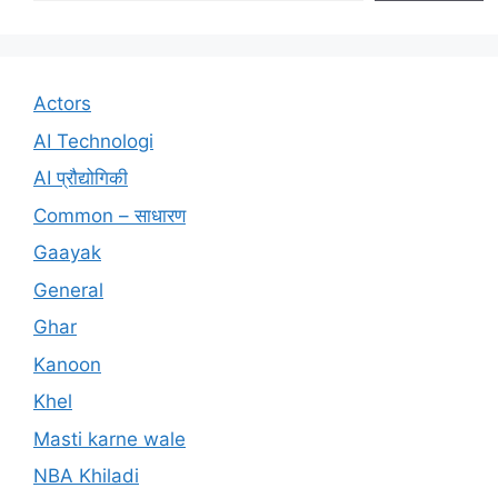
Actors
AI Technologi
AI प्रौद्योगिकी
Common – साधारण
Gaayak
General
Ghar
Kanoon
Khel
Masti karne wale
NBA Khiladi