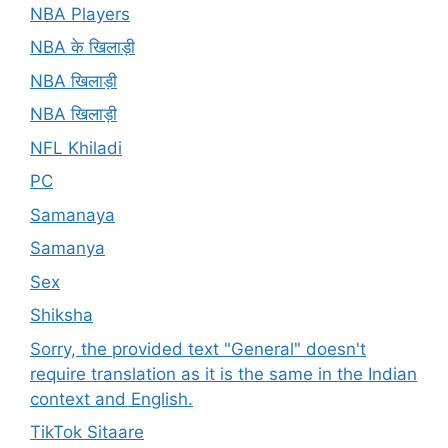
NBA Players
NBA के खिलाड़ी
NBA खिलाड़ी
NBA खिलाड़ी
NFL Khiladi
PC
Samanaya
Samanya
Sex
Shiksha
Sorry, the provided text "General" doesn't
require translation as it is the same in the Indian
context and English.
TikTok Sitaare