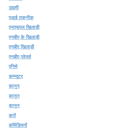
उद्यमी
एआई तकनीक
एनएफएल खिलाड़ी
एनबीए के खिलाड़ी
एनबीए खिलाड़ी
एनबीए प्लेयर्स
एनिमे
कम्प्यूटर
कानुन
क़ानून
कानून
कारें
कॉमेडियनों