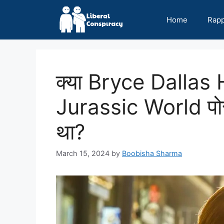
Skip
to
Home
Rap
content
क्या Bryce Dallas H
Jurassic World पोस्
था?
March 15, 2024
by
Boobisha Sharma