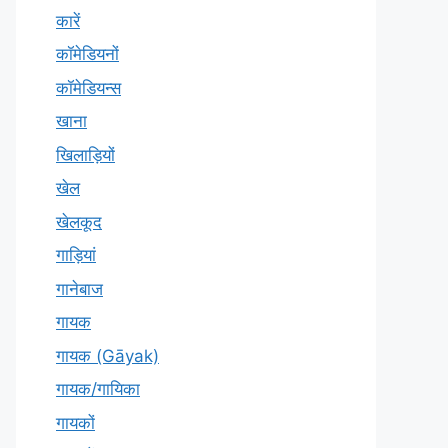
कारें
कॉमेडियनों
कॉमेडियन्स
खाना
खिलाड़ियों
खेल
खेलकूद
गाड़ियां
गानेबाज
गायक
गायक (Gāyak)
गायक/गायिका
गायकों