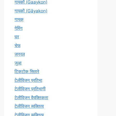
गायकों (Gaaykon)
गायकों (Gāyakon)
गायक्
गेमिंग
घर
चेफ
जनरल
जुआ
टिकटोक सितारे
टेलीविजन प्रतिभा
टेलीविजन प्रतिभागी
टेलीविजन वैयक्तिकता
टेलीविजन व्यक्तित्व
टेलीविज़न व्यक्तित्व