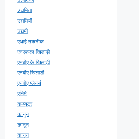
उद्यमिता
उद्यमियों
उद्यमी
एआई तकनीक
एनएफएल खिलाड़ी
एनबीए के खिलाड़ी
एनबीए खिलाड़ी
एनबीए प्लेयर्स
एनिमे
कम्प्यूटर
कानुन
क़ानून
कानून