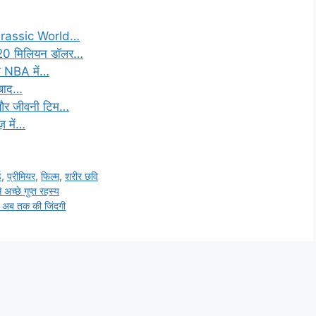
Jurassic World…
20 मिलियन डॉलर…
ि NBA में…
े बाद…
 और जीवनी टिम…
़ में…
ड
,
प्रीमियर
,
फिल्म
,
शरीर छवि
अच्छे गुप्त रहस्य
र अब तक की जिंदगी