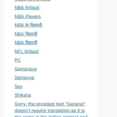
NBA Khiladi
NBA Players
NBA के खिलाड़ी
NBA खिलाड़ी
NBA खिलाड़ी
NFL Khiladi
PC
Samanaya
Samanya
Sex
Shiksha
Sorry, the provided text "General"
doesn't require translation as it is
the same in the Indian context and