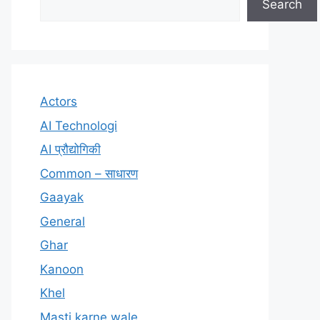
Search
Actors
AI Technologi
AI प्रौद्योगिकी
Common – साधारण
Gaayak
General
Ghar
Kanoon
Khel
Masti karne wale