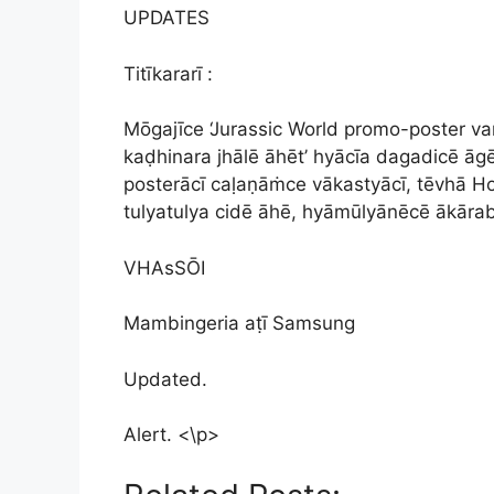
UPDATES
Titīkararī :
Mōgajīce ‘Jurassic World promo-poster v
kaḍhinara jhālē āhēt’ hyācīa dagadicē āg
posterācī caḷaṇāṁce vākastyācī, tēvhā H
tulyatulya cidē āhē, hyāmūlyānēcē ākāra
VHAsSŌI
Mambingeria aṭī Samsung
Updated.
Alert. <\p>