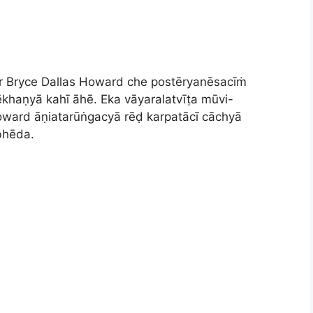
ar Bryce Dallas Howard che postēryanēsacīṁ
ēkhaṇyā kahī āhē. Eka vāyaralatvīṭa mūvi-
oward āṇiatarūṅgacyā rēḍ karpatācī cāchyā
bhēda.