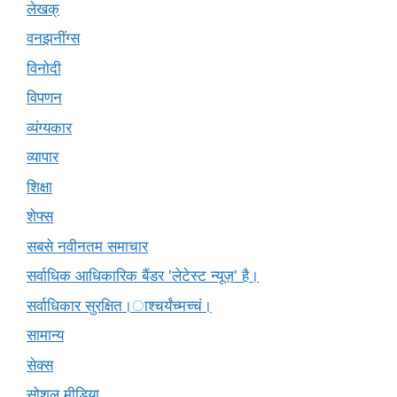
लेखक्
वनझनींग्स
विनोदी
विपणन
व्यंग्यकार
व्यापार
शिक्षा
शेफ्स
सबसे नवीनतम समाचार
सर्वाधिक आधिकारिक बैंडर 'लेटेस्ट न्यूज़' है।
सर्वाधिकार सुरक्षित।ाश्चर्यंच्मच्चं।
सामान्य
सेक्स
सोशल मीडिया