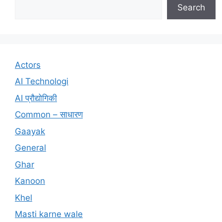
Search
Actors
AI Technologi
AI प्रौद्योगिकी
Common – साधारण
Gaayak
General
Ghar
Kanoon
Khel
Masti karne wale