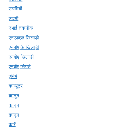
उद्यमियों
उद्यमी
एआई तकनीक
एनएफएल खिलाड़ी
एनबीए के खिलाड़ी
एनबीए खिलाड़ी
एनबीए प्लेयर्स
एनिमे
कम्प्यूटर
कानुन
कानून
क़ानून
कारें