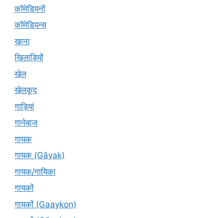
कॉमेडियनों
कॉमेडियन्स
खाना
खिलाड़ियों
खेल
खेलकूद
गाड़ियां
गानेबाज
गायक
गायक (Gāyak)
गायक/गायिका
गायकों
गायकों (Gaaykon)