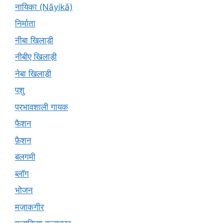
नायिका (Nāyikā)
निर्माता
नीबा खिलाड़ी
नीबीए खिलाड़ी
नेबा खिलाड़ी
पशु
प्रभावशाली गायक
फैशन
फ़ैशन
बलगमी
ब्लॉग
भोजन
मज़ाकगीर