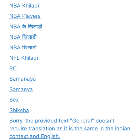
NBA Khiladi
NBA Players
NBA के खिलाड़ी
NBA खिलाड़ी
NBA खिलाड़ी
NFL Khiladi
PC
Samanaya
Samanya
Sex
Shiksha
Sorry, the provided text "General" doesn't
require translation as it is the same in the Indian
context and English.