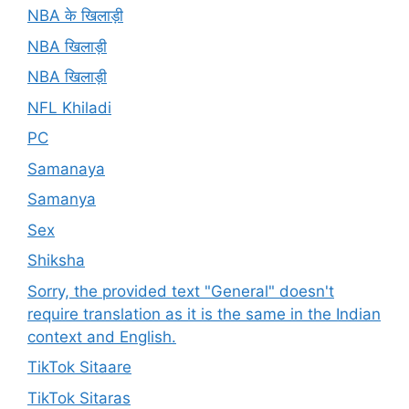
NBA के खिलाड़ी
NBA खिलाड़ी
NBA खिलाड़ी
NFL Khiladi
PC
Samanaya
Samanya
Sex
Shiksha
Sorry, the provided text "General" doesn't
require translation as it is the same in the Indian
context and English.
TikTok Sitaare
TikTok Sitaras