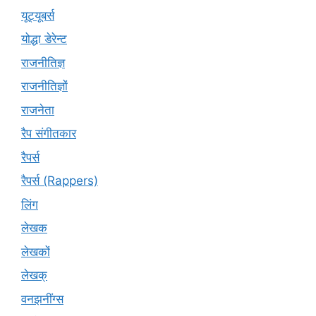
यूट्‍यूबर्स
योद्धा डेरेन्ट
राजनीतिज्ञ
राजनीतिज्ञों
राजनेता
रैप संगीतकार
रैपर्स
रैपर्स (Rappers)
लिंग
लेखक
लेखकों
लेखक्
वनझनींग्स