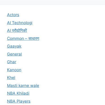
Actors
AI Technologi
AI प्रौद्योगिकी
Common – साधारण
Gaayak
General
Ghar
Kanoon
Khel
Masti karne wale
NBA Khiladi
NBA Players