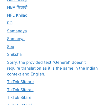
NBA खिलाड़ी
NFL Khiladi
PC
Samanaya
Samanya
Sex
Shiksha
Sorry, the provided text "General" doesn't
require translation as it is the same in the Indian
context and English.
TikTok Sitaare
TikTok Sitaras
TikTok Sitare