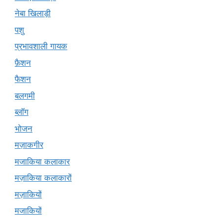
नेबा खिलाड़ी
पशु
प्रभावशाली गायक
फ़ैशन
फैशन
बलगमी
ब्लॉग
भोजन
मज़ाकगीर
मजाकिया कलाकार
मज़ाकिया कलाकारों
मज़ाकियों
मजाकियों