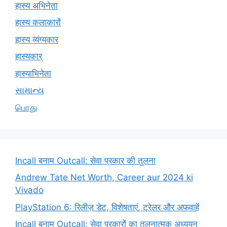
हास्य अभिनेता
हास्य कलाकारों
हास्य व्यंग्यकार
हास्यकार्
हास्याभिनेता
સામાન્ય
பொது
Incall बनाम Outcall: सेवा प्रकार की तुलना
Andrew Tate Net Worth, Career aur 2024 ki
Vivado
PlayStation 6: रिलीज़ डेट, विशेषताएं, ट्रेलर और अफवाहें
Incall बनाम Outcall: सेवा प्रकारों का तुलनात्मक अध्ययन