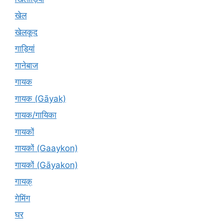
खेल
खेलकूद
गाड़ियां
गानेबाज
गायक
गायक (Gāyak)
गायक/गायिका
गायकों
गायकों (Gaaykon)
गायकों (Gāyakon)
गायक्
गेमिंग
घर