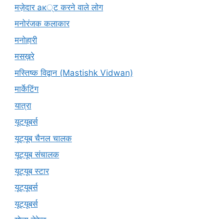
मज़ेदार ак्ट करने वाले लोग
मनोरंजक कलाकार
मनोहारी
मसख़रे
मस्तिष्क विद्वान (Mastishk Vidwan)
मार्केटिंग
यात्रा
यूटयूबर्स
यूट्यूब चैनल चालक
यूट्यूब संचालक
यूट्यूब स्टार
यूट्यूबर्स
यूट्‍यूबर्स