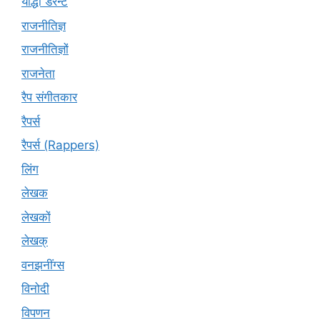
योद्धा डेरेन्ट
राजनीतिज्ञ
राजनीतिज्ञों
राजनेता
रैप संगीतकार
रैपर्स
रैपर्स (Rappers)
लिंग
लेखक
लेखकों
लेखक्
वनझनींग्स
विनोदी
विपणन