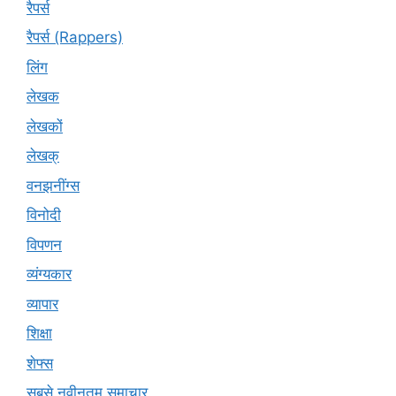
रैपर्स
रैपर्स (Rappers)
लिंग
लेखक
लेखकों
लेखक्
वनझनींग्स
विनोदी
विपणन
व्यंग्यकार
व्यापार
शिक्षा
शेफ्स
सबसे नवीनतम समाचार