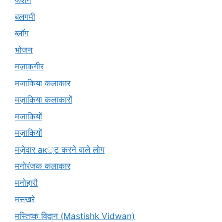
फैशन
बलगमी
ब्लॉग
भोजन
मज़ाकगीर
मजाकिया कलाकार
मज़ाकिया कलाकारों
मजाकियों
मज़ाकियों
मज़ेदार ак्ट करने वाले लोग
मनोरंजक कलाकार
मनोहारी
मसख़रे
मस्तिष्क विद्वान (Mastishk Vidwan)