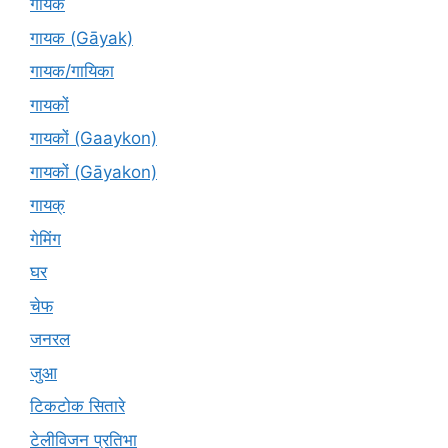
गायक
गायक (Gāyak)
गायक/गायिका
गायकों
गायकों (Gaaykon)
गायकों (Gāyakon)
गायक्
गेमिंग
घर
चेफ
जनरल
जुआ
टिकटोक सितारे
टेलीविजन प्रतिभा