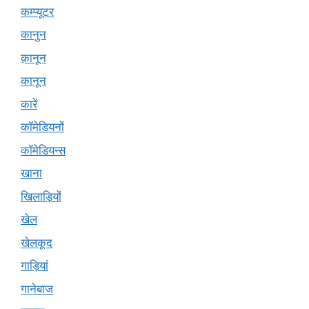
कम्प्यूटर
कानुन
क़ानून
कानून
कारें
कॉमेडियनों
कॉमेडियन्स
खाना
खिलाड़ियों
खेल
खेलकूद
गाड़ियां
गानेबाज