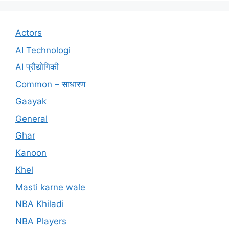
Actors
AI Technologi
AI प्रौद्योगिकी
Common – साधारण
Gaayak
General
Ghar
Kanoon
Khel
Masti karne wale
NBA Khiladi
NBA Players