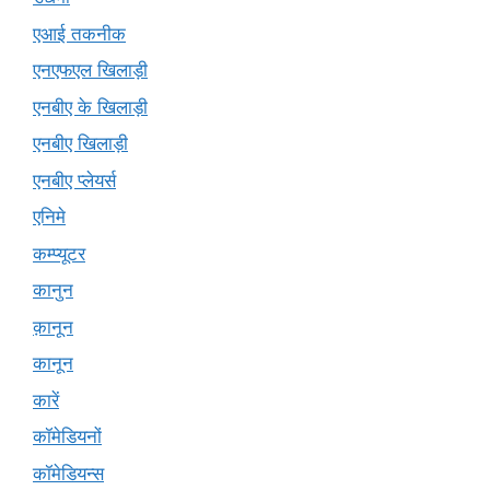
एआई तकनीक
एनएफएल खिलाड़ी
एनबीए के खिलाड़ी
एनबीए खिलाड़ी
एनबीए प्लेयर्स
एनिमे
कम्प्यूटर
कानुन
क़ानून
कानून
कारें
कॉमेडियनों
कॉमेडियन्स