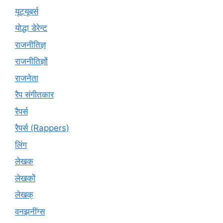
यूट्‍यूबर्स
योद्धा डेरेन्ट
राजनीतिज्ञ
राजनीतिज्ञों
राजनेता
रैप संगीतकार
रैपर्स
रैपर्स (Rappers)
लिंग
लेखक
लेखकों
लेखक्
वनझनींग्स