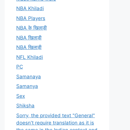
NBA Khiladi
NBA Players
NBA के खिलाड़ी
NBA खिलाड़ी
NBA खिलाड़ी
NFL Khiladi
PC
Samanaya
Samanya
Sex
Shiksha
Sorry, the provided text "General"
doesn't require translation as it is
the same in the Indian context and