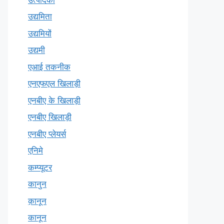
उद्यमिता
उद्यमियों
उद्यमी
एआई तकनीक
एनएफएल खिलाड़ी
एनबीए के खिलाड़ी
एनबीए खिलाड़ी
एनबीए प्लेयर्स
एनिमे
कम्प्यूटर
कानुन
क़ानून
कानून