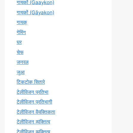
गायकों (Gaaykon)
गायकों (Gāyakon)
गायक्
गेमिंग
घर
चेफ
जनरल
जुआ
टिकटोक सितारे
टेलीविजन प्रतिभा
टेलीविजन प्रतिभागी
टेलीविजन वैयक्तिकता
टेलीविजन व्यक्तित्व
टेलीविज़न व्यक्तित्व