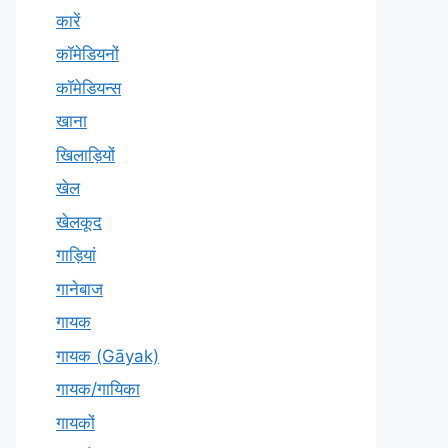
कारें
कॉमेडियनों
कॉमेडियन्स
खाना
खिलाड़ियों
खेल
खेलकूद
गाड़ियां
गानेबाज
गायक
गायक (Gāyak)
गायक/गायिका
गायकों