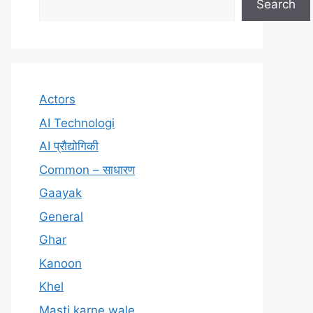
Search
Actors
AI Technologi
AI प्रौद्योगिकी
Common – साधारण
Gaayak
General
Ghar
Kanoon
Khel
Masti karne wale