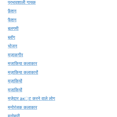
प्रभावशाली गायक
फ़ैशन
फैशन
बलगमी
ब्लॉग
भोजन
मज़ाकगीर
मजाकिया कलाकार
मज़ाकिया कलाकारों
मज़ाकियों
मजाकियों
मज़ेदार ак्ट करने वाले लोग
मनोरंजक कलाकार
मनोहारी