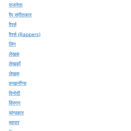
राजनेता
रैप संगीतकार
रैपर्स
रैपर्स (Rappers)
लिंग
लेखक
लेखकों
लेखक्
वनझनींग्स
विनोदी
विपणन
व्यंग्यकार
व्यापार