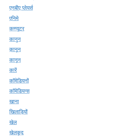
एनबीए प्लेयर्स
एनिमे
कम्प्यूटर
कानुन
क़ानून
कानून
कारें
कॉमेडियनों
कॉमेडियन्स
खाना
खिलाड़ियों
खेल
खेलकूद