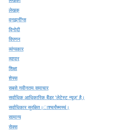
लेखकों
लेखक्
वनझनींग्स
विनोदी
विपणन
व्यंग्यकार
व्यापार
शिक्षा
शेफ्स
सबसे नवीनतम समाचार
सर्वाधिक आधिकारिक बैंडर 'लेटेस्ट न्यूज़' है।
सर्वाधिकार सुरक्षित।ाश्चर्यंच्मच्चं।
सामान्य
सेक्स