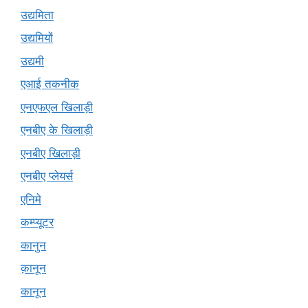
उद्यमिता
उद्यमियों
उद्यमी
एआई तकनीक
एनएफएल खिलाड़ी
एनबीए के खिलाड़ी
एनबीए खिलाड़ी
एनबीए प्लेयर्स
एनिमे
कम्प्यूटर
कानुन
क़ानून
कानून