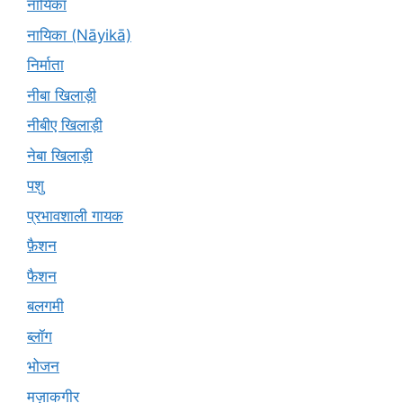
नायिका
नायिका (Nāyikā)
निर्माता
नीबा खिलाड़ी
नीबीए खिलाड़ी
नेबा खिलाड़ी
पशु
प्रभावशाली गायक
फ़ैशन
फैशन
बलगमी
ब्लॉग
भोजन
मज़ाकगीर