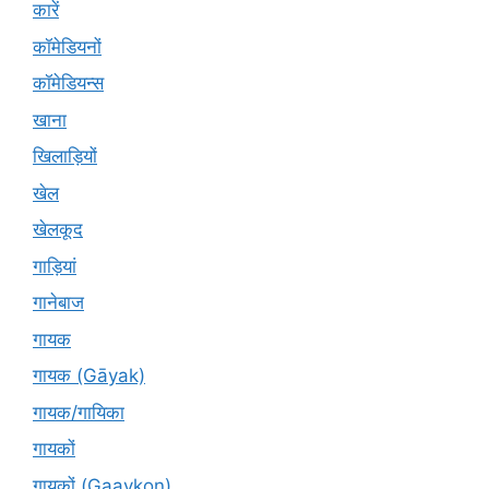
कारें
कॉमेडियनों
कॉमेडियन्स
खाना
खिलाड़ियों
खेल
खेलकूद
गाड़ियां
गानेबाज
गायक
गायक (Gāyak)
गायक/गायिका
गायकों
गायकों (Gaaykon)