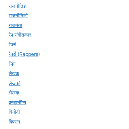
राजनीतिज्ञ
राजनीतिज्ञों
राजनेता
रैप संगीतकार
रैपर्स
रैपर्स (Rappers)
लिंग
लेखक
लेखकों
लेखक्
वनझनींग्स
विनोदी
विपणन