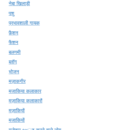
नेबा खिलाड़ी
पशु
प्रभावशाली गायक
फ़ैशन
फैशन
बलगमी
ब्लॉग
भोजन
मज़ाकगीर
मजाकिया कलाकार
मज़ाकिया कलाकारों
मज़ाकियों
मजाकियों
मज़ेदार ак्ट करने वाले लोग