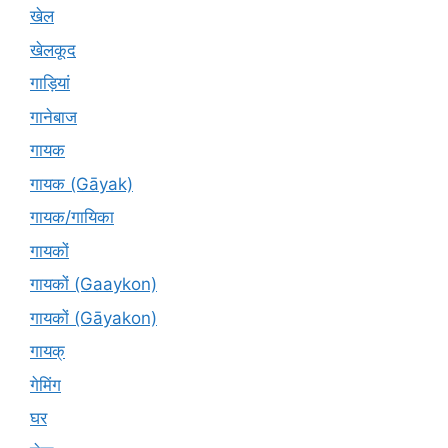
खेल
खेलकूद
गाड़ियां
गानेबाज
गायक
गायक (Gāyak)
गायक/गायिका
गायकों
गायकों (Gaaykon)
गायकों (Gāyakon)
गायक्
गेमिंग
घर