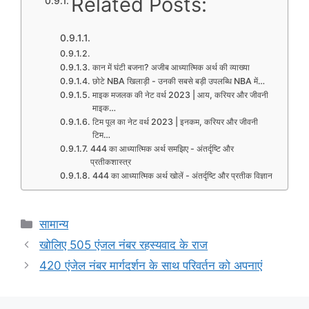
Related Posts:
कान में घंटी बजना? अजीब आध्यात्मिक अर्थ की व्याख्या
छोटे NBA खिलाड़ी - उनकी सबसे बड़ी उपलब्धि NBA में…
माइक मजलक की नेट वर्थ 2023 | आय, करियर और जीवनी
माइक…
टिम पूल का नेट वर्थ 2023 | इनकम, करियर और जीवनी
टिम…
444 का आध्यात्मिक अर्थ समझिए - अंतर्दृष्टि और
प्रतीकशास्त्र
444 का आध्यात्मिक अर्थ खोलें - अंतर्दृष्टि और प्रतीक विज्ञान
Categories
सामान्य
खोलिए 505 एंजल नंबर रहस्यवाद के राज
420 एंजेल नंबर मार्गदर्शन के साथ परिवर्तन को अपनाएं