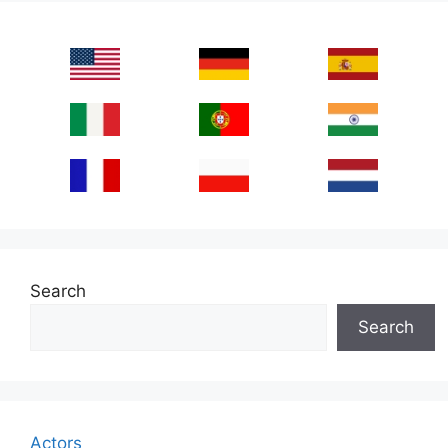
Search
Search
Actors