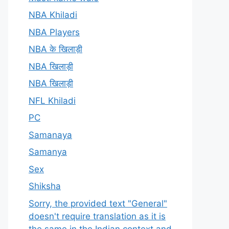
NBA Khiladi
NBA Players
NBA के खिलाड़ी
NBA खिलाड़ी
NBA खिलाड़ी
NFL Khiladi
PC
Samanaya
Samanya
Sex
Shiksha
Sorry, the provided text "General"
doesn't require translation as it is
the same in the Indian context and