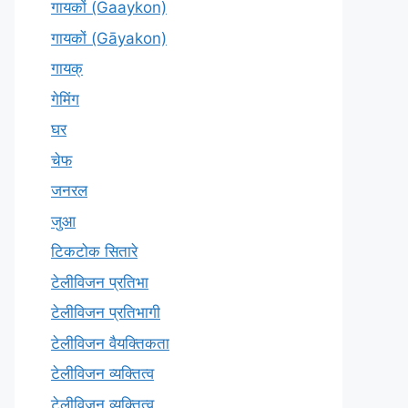
गायकों (Gaaykon)
गायकों (Gāyakon)
गायक्
गेमिंग
घर
चेफ
जनरल
जुआ
टिकटोक सितारे
टेलीविजन प्रतिभा
टेलीविजन प्रतिभागी
टेलीविजन वैयक्तिकता
टेलीविजन व्यक्तित्व
टेलीविज़न व्यक्तित्व