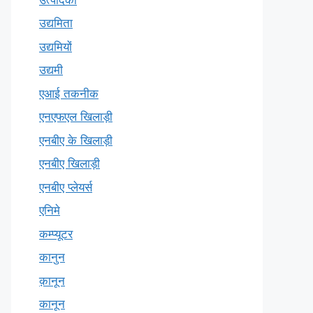
उद्यमिता
उद्यमियों
उद्यमी
एआई तकनीक
एनएफएल खिलाड़ी
एनबीए के खिलाड़ी
एनबीए खिलाड़ी
एनबीए प्लेयर्स
एनिमे
कम्प्यूटर
कानुन
क़ानून
कानून