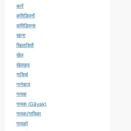
कारें
कॉमेडियनों
कॉमेडियन्स
खाना
खिलाड़ियों
खेल
खेलकूद
गाड़ियां
गानेबाज
गायक
गायक (Gāyak)
गायक/गायिका
गायकों