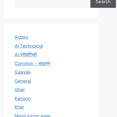
Search
Actors
AI Technologi
AI प्रौद्योगिकी
Common – साधारण
Gaayak
General
Ghar
Kanoon
Khel
Masti karne wale