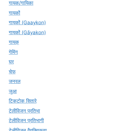
गायक/गायिका
गायकों
गायकों (Gaaykon)
गायकों (Gāyakon)
गायक्
गेमिंग
घर
चेफ
जनरल
जुआ
टिकटोक सितारे
टेलीविजन प्रतिभा
टेलीविजन प्रतिभागी
टेलीविजन वैयक्तिकता