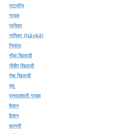
नाटकीय
नायक
नायिका
नायिका (Nāyikā)
निर्माता
नीबा खिलाड़ी
नीबीए खिलाड़ी
नेबा खिलाड़ी
पशु
प्रभावशाली गायक
फैशन
फ़ैशन
बलगमी