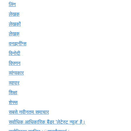
लिंग
लेखक
लेखकों
लेखक्
वनझनींग्स
विनोदी
विपणन
व्यंग्यकार
व्यापार
शिक्षा
शेफ्स
सबसे नवीनतम समाचार
सर्वाधिक आधिकारिक बैंडर 'लेटेस्ट न्यूज़' है।