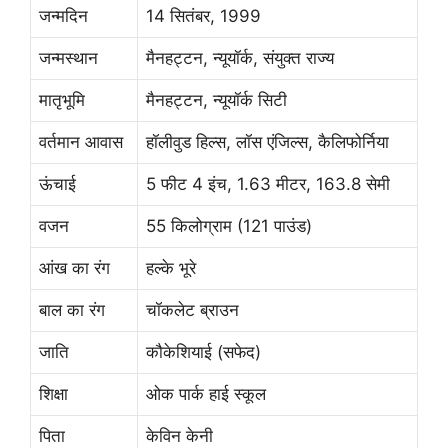
जन्मदिन
14 सितंबर, 1999
जन्मस्थान
मैनहट्टन, न्यूयॉर्क, संयुक्त राज्य
मातृभूमि
मैनहट्टन, न्यूयॉर्क सिटी
वर्तमान आवास
हॉलीवुड हिल्स, लॉस एंजिल्स, कैलिफोर्निया
ऊंचाई
5 फीट 4 इंच, 1.63 मीटर, 163.8 सेमी
वजन
55 किलोग्राम (121 पाउंड)
आंख का रंग
हल्के भूरे
बाल का रंग
चॉकलेट ब्राउन
जाति
कौकेशियाई (सफेद)
शिक्षा
ओक पार्क हाई स्कूल
पिता
केविन केनी