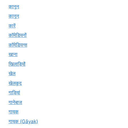
क़ानून
कानून
कारें
कॉमेडियनों
कॉमेडियन्स
खाना
खिलाड़ियों
खेल
खेलकूद
गाड़ियां
गानेबाज
गायक
गायक (Gāyak)