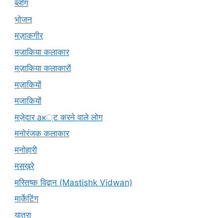
ब्लॉग
भोजन
मज़ाकगीर
मजाकिया कलाकार
मज़ाकिया कलाकारों
मज़ाकियों
मजाकियों
मज़ेदार ак्ट करने वाले लोग
मनोरंजक कलाकार
मनोहारी
मसख़रे
मस्तिष्क विद्वान (Mastishk Vidwan)
मार्केटिंग
यात्रा