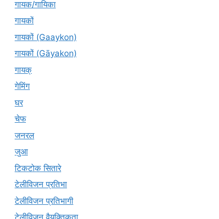
गायक/गायिका
गायकों
गायकों (Gaaykon)
गायकों (Gāyakon)
गायक्
गेमिंग
घर
चेफ
जनरल
जुआ
टिकटोक सितारे
टेलीविजन प्रतिभा
टेलीविजन प्रतिभागी
टेलीविजन वैयक्तिकता