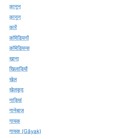
कानून
क़ानून
कारें
कॉमेडियनों
कॉमेडियन्स
खाना
खिलाड़ियों
खेल
खेलकूद
गाड़ियां
गानेबाज
गायक
गायक (Gāyak)