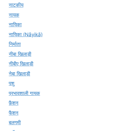
नाटकीय
नायक
नायिका
नायिका (Nāyikā)
निर्माता
नीबा खिलाड़ी
नीबीए खिलाड़ी
नेबा खिलाड़ी
पशु
प्रभावशाली गायक
फ़ैशन
फैशन
बलगमी