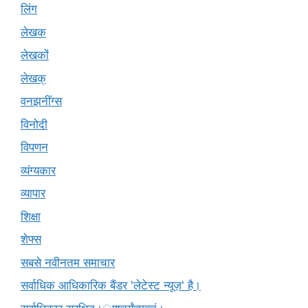
लिंग
लेखक
लेखकों
लेखक्
वनझनींग्स
विनोदी
विपणन
व्यंग्यकार
व्यापार
शिक्षा
शेफ्स
सबसे नवीनतम समाचार
सर्वाधिक आधिकारिक बैंडर 'लेटेस्ट न्यूज़' है।