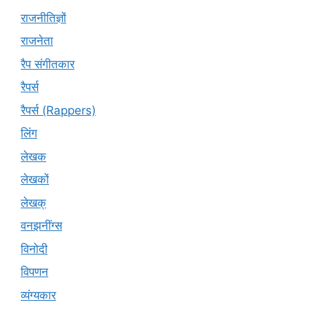
राजनीतिज्ञों
राजनेता
रैप संगीतकार
रैपर्स
रैपर्स (Rappers)
लिंग
लेखक
लेखकों
लेखक्
वनझनींग्स
विनोदी
विपणन
व्यंग्यकार