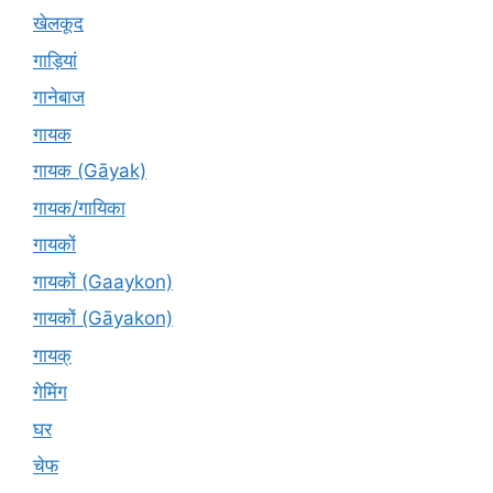
खेलकूद
गाड़ियां
गानेबाज
गायक
गायक (Gāyak)
गायक/गायिका
गायकों
गायकों (Gaaykon)
गायकों (Gāyakon)
गायक्
गेमिंग
घर
चेफ