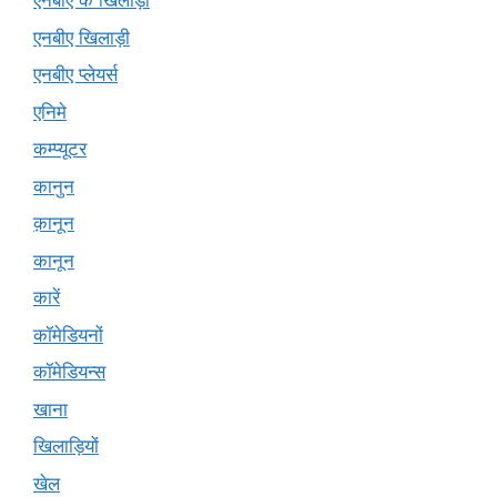
एनबीए के खिलाड़ी
एनबीए खिलाड़ी
एनबीए प्लेयर्स
एनिमे
कम्प्यूटर
कानुन
क़ानून
कानून
कारें
कॉमेडियनों
कॉमेडियन्स
खाना
खिलाड़ियों
खेल