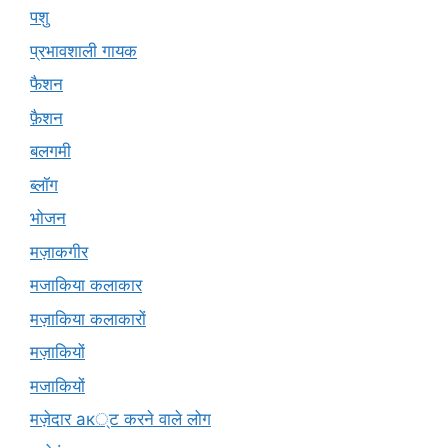
पशु
प्रभावशाली गायक
फैशन
फ़ैशन
बलगमी
ब्लॉग
भोजन
मज़ाकगीर
मजाकिया कलाकार
मज़ाकिया कलाकारों
मज़ाकियों
मजाकियों
मज़ेदार ак्ट करने वाले लोग