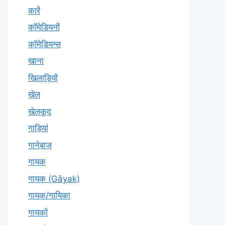
कारें
कॉमेडियनों
कॉमेडियन्स
खाना
खिलाड़ियों
खेल
खेलकूद
गाड़ियां
गानेबाज
गायक
गायक (Gāyak)
गायक/गायिका
गायकों