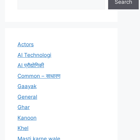
Search
Actors
AI Technologi
AI प्रौद्योगिकी
Common – साधारण
Gaayak
General
Ghar
Kanoon
Khel
Masti karne wale