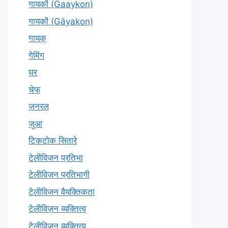
गायकों (Gaaykon)
गायकों (Gāyakon)
गायक्
गेमिंग
घर
चेफ
जनरल
जुआ
टिकटोक सितारे
टेलीविजन प्रतिभा
टेलीविजन प्रतिभागी
टेलीविजन वैयक्तिकता
टेलीविज़न व्यक्तित्व
टेलीविजन व्यक्तित्व