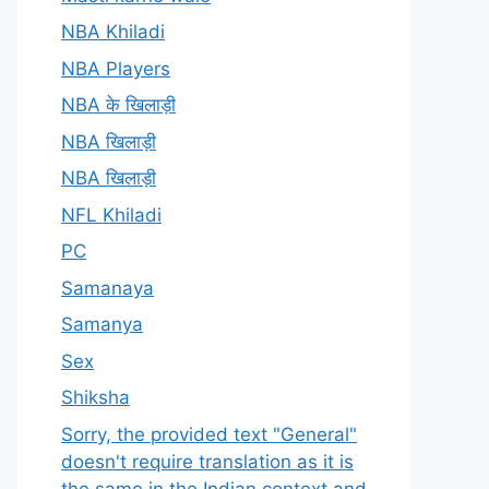
NBA Khiladi
NBA Players
NBA के खिलाड़ी
NBA खिलाड़ी
NBA खिलाड़ी
NFL Khiladi
PC
Samanaya
Samanya
Sex
Shiksha
Sorry, the provided text "General"
doesn't require translation as it is
the same in the Indian context and