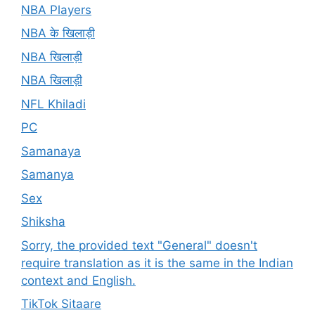
NBA Players
NBA के खिलाड़ी
NBA खिलाड़ी
NBA खिलाड़ी
NFL Khiladi
PC
Samanaya
Samanya
Sex
Shiksha
Sorry, the provided text "General" doesn't
require translation as it is the same in the Indian
context and English.
TikTok Sitaare