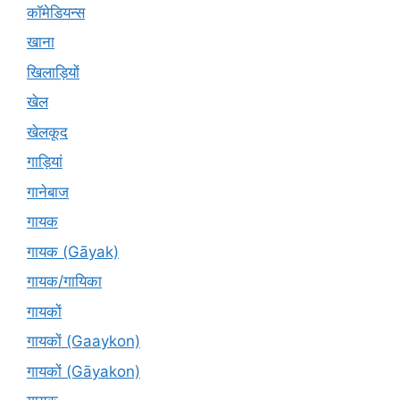
कॉमेडियन्स
खाना
खिलाड़ियों
खेल
खेलकूद
गाड़ियां
गानेबाज
गायक
गायक (Gāyak)
गायक/गायिका
गायकों
गायकों (Gaaykon)
गायकों (Gāyakon)