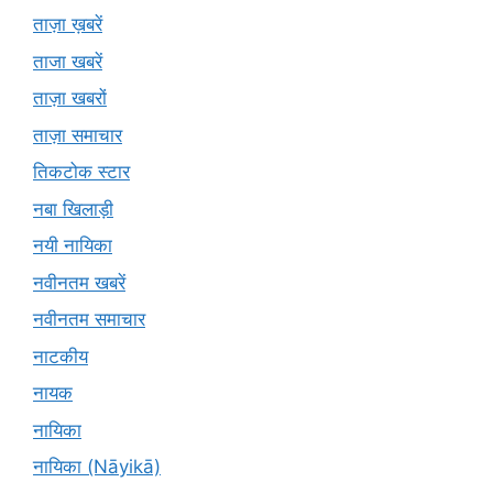
ताज़ा ख़बरें
ताजा खबरें
ताज़ा खबरों
ताज़ा समाचार
तिकटोक स्टार
नबा खिलाड़ी
नयी नायिका
नवीनतम खबरें
नवीनतम समाचार
नाटकीय
नायक
नायिका
नायिका (Nāyikā)