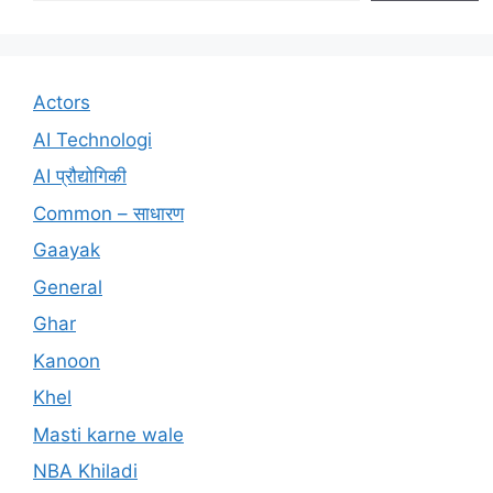
Actors
AI Technologi
AI प्रौद्योगिकी
Common – साधारण
Gaayak
General
Ghar
Kanoon
Khel
Masti karne wale
NBA Khiladi