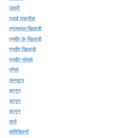
उद्यमी
एआई तकनीक
एनएफएल खिलाड़ी
एनबीए के खिलाड़ी
एनबीए खिलाड़ी
एनबीए प्लेयर्स
एनिमे
कम्प्यूटर
कानुन
क़ानून
कानून
कारें
कॉमेडियनों