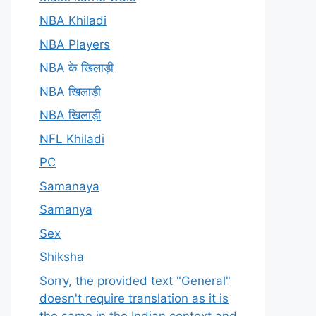
NBA Khiladi
NBA Players
NBA के खिलाड़ी
NBA खिलाड़ी
NBA खिलाड़ी
NFL Khiladi
PC
Samanaya
Samanya
Sex
Shiksha
Sorry, the provided text "General"
doesn't require translation as it is
the same in the Indian context and