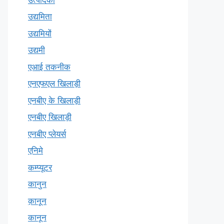
उद्यमिता
उद्यमियों
उद्यमी
एआई तकनीक
एनएफएल खिलाड़ी
एनबीए के खिलाड़ी
एनबीए खिलाड़ी
एनबीए प्लेयर्स
एनिमे
कम्प्यूटर
कानुन
क़ानून
कानून