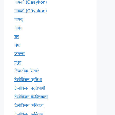
गायकों (Gaaykon)
गायकों (Gāyakon)
गायक्
गेमिंग
घर
चेफ
जनरल
जुआ
टिकटोक सितारे
टेलीविजन प्रतिभा
टेलीविजन प्रतिभागी
टेलीविजन वैयक्तिकता
टेलीविजन व्यक्तित्व
टेलीविज़न व्यक्तित्व