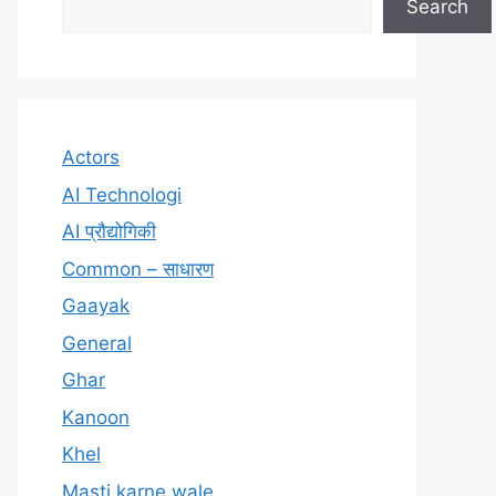
Search
Actors
AI Technologi
AI प्रौद्योगिकी
Common – साधारण
Gaayak
General
Ghar
Kanoon
Khel
Masti karne wale