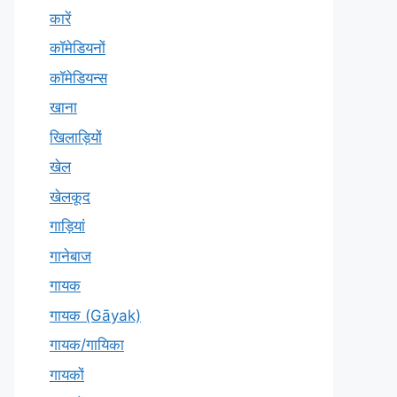
कारें
कॉमेडियनों
कॉमेडियन्स
खाना
खिलाड़ियों
खेल
खेलकूद
गाड़ियां
गानेबाज
गायक
गायक (Gāyak)
गायक/गायिका
गायकों