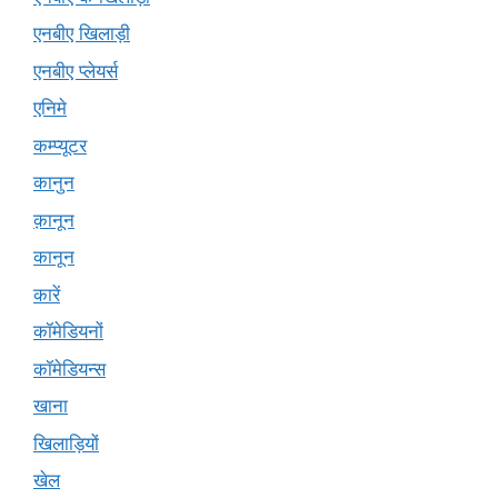
एनबीए खिलाड़ी
एनबीए प्लेयर्स
एनिमे
कम्प्यूटर
कानुन
क़ानून
कानून
कारें
कॉमेडियनों
कॉमेडियन्स
खाना
खिलाड़ियों
खेल