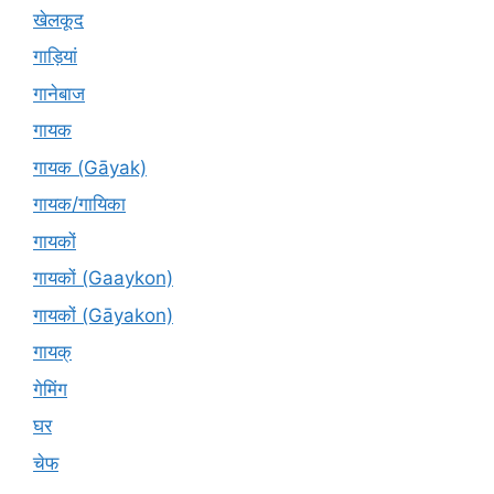
खेलकूद
गाड़ियां
गानेबाज
गायक
गायक (Gāyak)
गायक/गायिका
गायकों
गायकों (Gaaykon)
गायकों (Gāyakon)
गायक्
गेमिंग
घर
चेफ