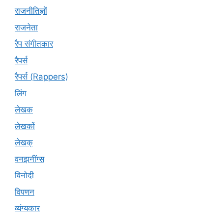
राजनीतिज्ञों
राजनेता
रैप संगीतकार
रैपर्स
रैपर्स (Rappers)
लिंग
लेखक
लेखकों
लेखक्
वनझनींग्स
विनोदी
विपणन
व्यंग्यकार