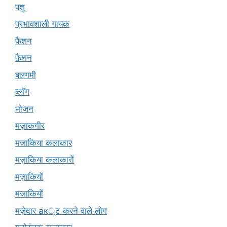
पशु
प्रभावशाली गायक
फैशन
फ़ैशन
बलगमी
ब्लॉग
भोजन
मज़ाकगीर
मजाकिया कलाकार
मज़ाकिया कलाकारों
मज़ाकियों
मजाकियों
मज़ेदार ак्ट करने वाले लोग