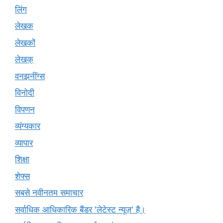
लिंग
लेखक
लेखकों
लेखक्
वनझनींग्स
विनोदी
विपणन
व्यंग्यकार
व्यापार
शिक्षा
शेफ्स
सबसे नवीनतम समाचार
सर्वाधिक आधिकारिक बैंडर 'लेटेस्ट न्यूज़' है।