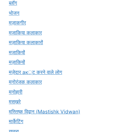
ब्लॉग
भोजन
मज़ाकगीर
मजाकिया कलाकार
मज़ाकिया कलाकारों
मजाकियों
मज़ाकियों
मज़ेदार ак्ट करने वाले लोग
मनोरंजक कलाकार
मनोहारी
मसख़रे
मस्तिष्क विद्वान (Mastishk Vidwan)
मार्केटिंग
यात्रा