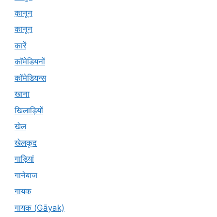
क़ानून
कानून
कारें
कॉमेडियनों
कॉमेडियन्स
खाना
खिलाड़ियों
खेल
खेलकूद
गाड़ियां
गानेबाज
गायक
गायक (Gāyak)